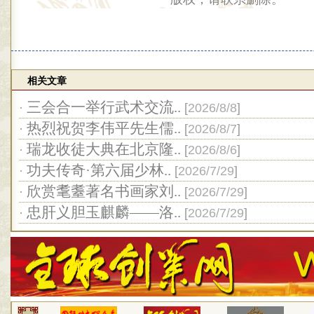
相关文章
三会合一举行武术交流..
·
[
2026/8/8
]
热烈祝贺李伟平先生儒..
·
[
2026/8/7
]
瑞龙收徒大典在北京隆..
·
[
2026/8/6
]
功夫传奇·第六届少林..
·
[
2026/7/29
]
欣赏耄耋著名书画家刘..
·
[
2026/7/29
]
忠肝义胆玉麒麟——洛..
·
[
2026/7/29
]