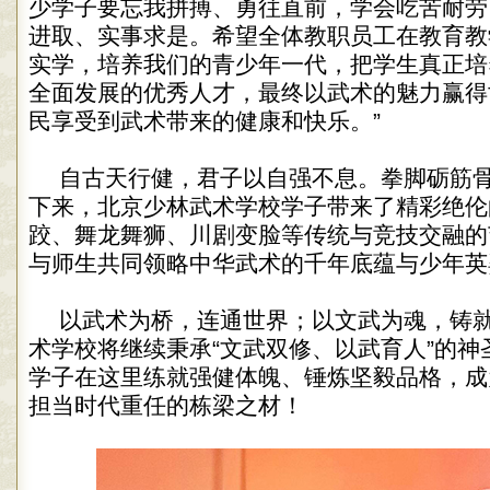
少学子要忘我拼搏、勇往直前，学会吃苦耐劳
进取、实事求是。希望全体教职员工在教育教
实学，培养我们的青少年一代，把学生真正培
全面发展的优秀人才，最终以武术的魅力赢得
民享受到武术带来的健康和快乐。”
自古天行健，君子以自强不息。拳脚砺筋
下来，北京少林武术学校学子带来了精彩绝伦
跤、舞龙舞狮、川剧变脸等传统与竞技交融的
与师生共同领略中华武术的千年底蕴与少年英
以武术为桥，连通世界；以文武为魂，铸
术学校将继续秉承“文武双修、以武育人”的神
学子在这里练就强健体魄、锤炼坚毅品格，成
担当时代重任的栋梁之材！