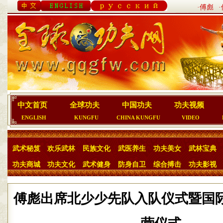
·傅彪
中文首页
全球功夫
中国功夫
功夫视频
ENGLISH
KUNGFU
CHINA KUNGFU
VIDEO
武术秘笈
欢乐武林
民族文化
武医养生
功夫美女
武林宝典
功夫商城
功夫文化
武术健身
防身自卫
综合搏击
功夫影视
傅彪出席北少少先队入队仪式暨国