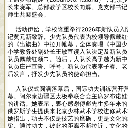
长朱晓军、总部教学区校长向辉、党支部书记
师生共襄盛会。
活动伊始，学校隆重举行2026年新队员
记黄元新致辞。少先队员代表为校领导佩戴红
的《出旗曲》中拉开帷幕，全体奏唱《中国少
小学教务处副处长王敏宣读入队决定及新队员
队员佩戴红领巾。随后，大队长高子越为新中
队员庄严宣誓、呼号。新队员代表李子睿、老
后发言，抒发少先队员的使命担当。
入队仪式圆满落幕后，国际功夫训练营开
幕。阿尔泰边疆区太极拳联合会主席罗布诺娃
的讲话。她表示，衷心感谢傅彪先生多年来的
俄罗斯学生提供来北京少林武术学校进修武术
她指出，功夫不仅是技艺的磨砺，更是文化的
梁。通过功夫，彼此的距离不断拉近，文化的