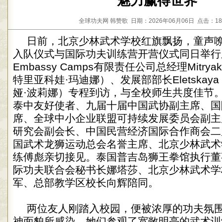
魅力赢得世界”
全球功夫网 韩赞歌 日期：2026年06月06日 点击：18
日前，北京少林武术学校红旗飘扬，童声
入队仪式与国际功夫训练营开营仪式同日举行
Embassy Camps有限责任公司总经理Mitryako
特里亚科娃·玛迪娜）、发展部部长Eletskaya 
娅·波莉娜）专程到访，与全校师生共度佳节
泰中友好使者、九届十届中国武协副主席、国
席、全球中小企业联盟可持续发展委员会副主
研究会副会长、中国民营经济国际合作商会二
国武术龙狮运动总会名誉主席、北京少林武术
练傅彪亲切接见。泰国普吉岛狮王拳馆执行董事
际功夫联合会秘书长娜塔莎、北京少林武术学
军、总部教学区校长向辉陪同。
两位友人刚踏入校园，便被浓厚的功夫氛
神面貌所感染。她们参观了宽敞明亮的武术训