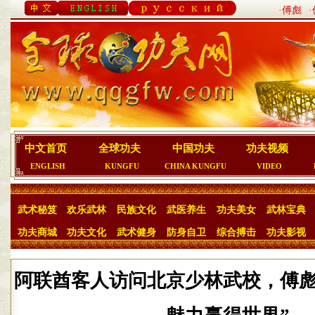
·傅彪
中文首页
全球功夫
中国功夫
功夫视频
ENGLISH
KUNGFU
CHINA KUNGFU
VIDEO
武术秘笈
欢乐武林
民族文化
武医养生
功夫美女
武林宝典
功夫商城
功夫文化
武术健身
防身自卫
综合搏击
功夫影视
阿联酋客人访问北京少林武校，傅彪