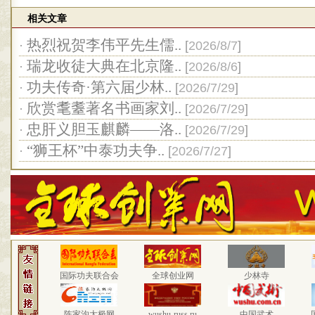
相关文章
热烈祝贺李伟平先生儒..
·
[
2026/8/7
]
瑞龙收徒大典在北京隆..
·
[
2026/8/6
]
功夫传奇·第六届少林..
·
[
2026/7/29
]
欣赏耄耋著名书画家刘..
·
[
2026/7/29
]
忠肝义胆玉麒麟——洛..
·
[
2026/7/29
]
“狮王杯”中泰功夫争..
·
[
2026/7/27
]
国际功夫联合会
全球创业网
少林寺
陈家沟太极网
wushu-russ.ru
中国武术