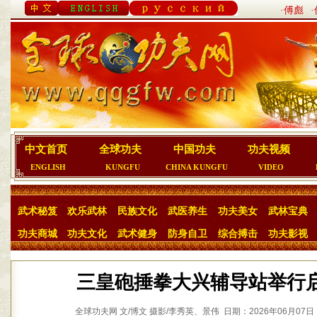
·傅彪
中文首页
全球功夫
中国功夫
功夫视频
ENGLISH
KUNGFU
CHINA KUNGFU
VIDEO
武术秘笈
欢乐武林
民族文化
武医养生
功夫美女
武林宝典
功夫商城
功夫文化
武术健身
防身自卫
综合搏击
功夫影视
三皇砲捶拳大兴辅导站举行
全球功夫网 文/博文 摄影/李秀英、景伟 日期：2026年06月07日 