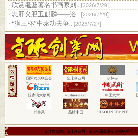
欣赏耄耋著名书画家刘..
·
[
2026/7/29
]
忠肝义胆玉麒麟——洛..
·
[
2026/7/29
]
“狮王杯”中泰功夫争..
·
[
2026/7/27
]
国际功夫联合会
全球创业网
少林寺
陈家沟太极网
wushu-russ.ru
中国武术
武林风
品牌中国
SHAOLIN TEMPLE
全球功夫网、全球创业网、全球电视台各记者站联系方式