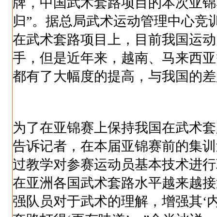
牌，中国武术套路项目的本次亚锦
归”。据总局武术运动管理中心竞
在武术套路项目上，目前我国运动
手，但是近年来，越南、马来西亚
都有了大幅度的提高，与我国的差
为了在亚锦赛上保持我国在武术套
告诉记者，在本届亚锦赛前的集训
过教学对参赛运动员基本技术进行
在亚洲各国武术套路水平越来越接
强队员对于武术的理解，增强其‘