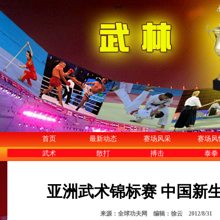
首页
最新动态
赛场风采
赛场风
武术
散打
搏击
泰拳
亚洲武术锦标赛 中国新
来源：全球功夫网 编辑：徐云 2012/8/31