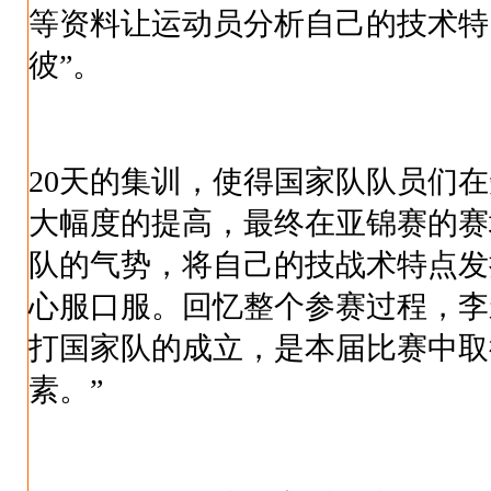
等资料让运动员分析自己的技术特
彼”。
20天的集训，使得国家队队员们
大幅度的提高，最终在亚锦赛的赛
队的气势，将自己的技战术特点发
心服口服。回忆整个参赛过程，李
打国家队的成立，是本届比赛中取
素。”