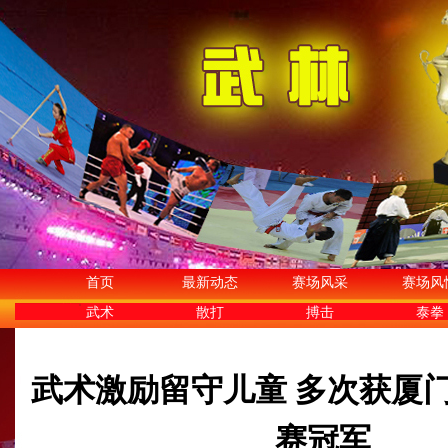
首页
最新动态
赛场风采
赛场风
武术
散打
搏击
泰拳
武术激励留守儿童 多次获厦
赛冠军