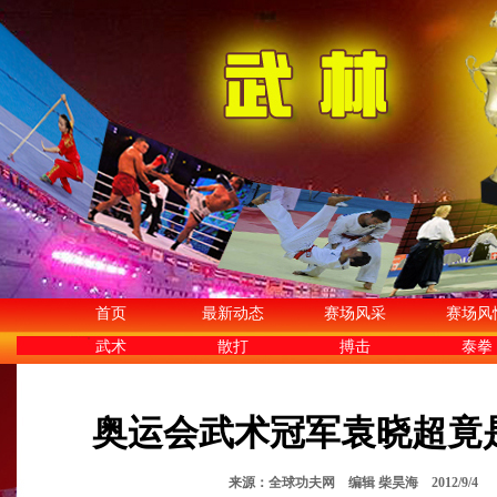
首页
最新动态
赛场风采
赛场风
武术
散打
搏击
泰拳
奥运会武术冠军袁晓超竟
来源：全球功夫网 编辑 柴昊海 2012/9/4