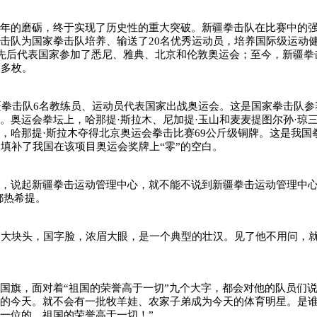
14年的磨砺，终于实现了历史性的重大突破。新疆拳击队在比赛中的
击队为国家拳击队培养、输送了20名优秀运动员，培养国际级运动健
次先后代表国家参加了悉尼、雅典、北京和伦敦奥运会；至今，新疆拳
0多枚。
新疆拳击队6名教练员、运动员代表国家出战奥运会。这是国家拳击队参
。奥运会拳坛上，哈那提·斯拉木、尼加提·玉山和麦麦提图尔孙·琼
，哈那提·斯拉木夺得北京奥运会拳击比赛69公斤级铜牌。这是我国
，填补了我国在该项目奥运会奖牌上“零”的空白。
队，说起新疆拳击运动管理中心，就不能不说到新疆拳击运动管理中
都热希提。
的大块头，国字脸，浓眉大眼，是一个典型的壮汉。见了他不用问，
国旗，面对着“祖国的荣誉高于一切”九个大字，都会对他的队员们说
们的今天。就不会有一批牧羊娃、农家子弟成为今天的体育明星。是
一位的，祖国的荣誉高于一切！”