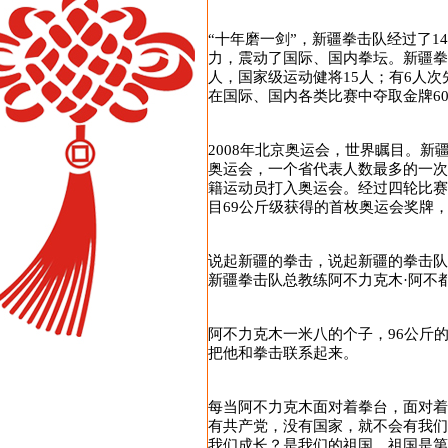
“十年磨一剑”，新疆拳击队经过了
力，震动了国际、国内拳坛。新疆拳
人，国家级运动健将15人；有6人
在国际、国内各类比赛中夺取金牌6
2008年北京奥运会，世界瞩目。
奥运会，一个省代表人数最多的一次
籍运动员打入奥运会。经过四轮比赛
目69公斤级获得的首枚奥运会奖牌
说起新疆的拳击，说起新疆的拳击
新疆拳击队总教练阿不力克木·阿不
阿不力克木一米八的个子，96公斤
把他和拳击联系起来。
每当阿不力克木面对着拳台，面对着
有共产党，没有国家，就不会有我
我们成长？是我们的祖国，祖国是第