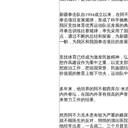
新疆拳击队自1994成立以来，在
拳击项目发展规律，形成了科学施
我区竞技体育优秀运动队伍发展的
寻拳击训练比赛规律，率先采用了
点，通过不断的总结和探索，为新
一帜，为我区和我国拳击项目的发展
竞技体育已经成为激发民族精神，
想作风建设作为重中之重，以党支
想政治工作，把祖国荣誉、民族团
价值观的教育上狠下功夫，运动队中
多年来，他培养的阿不都西库尔·米
内外拳坛，在国内外享有很高的声
来努力工作的结果。
然而阿不力克木患有较为严重的糖
就不顾医生的反对，悄悄的溜出医院
他经常出差，一去就二、三个月甚