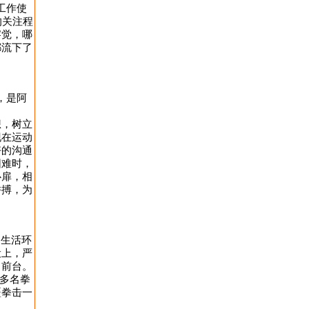
工作使
的关注程
察觉，哪
都流下了
，是阿
想，树立
现在运动
好的沟通
困难时，
心扉，相
拼搏，为
的生活环
设上，严
向前台。
十多名拳
疆拳击一