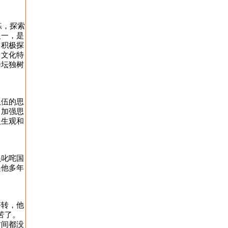
练，探索
之一，是
，积极探
、文化特
拳坛独树
队伍的思
。加强思
人生观和
员叱咤国
是他多年
好转，他
苦了。
时间都没