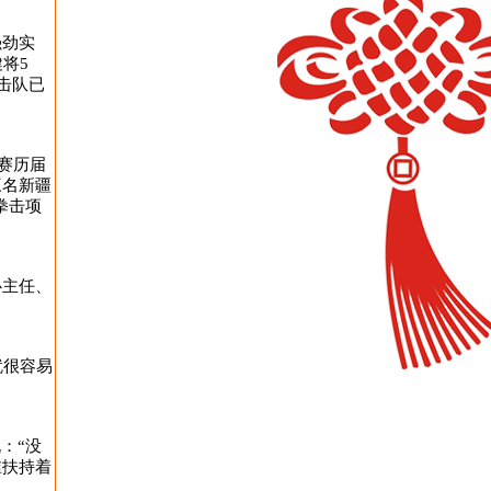
强劲实
将5
击队已
赛历届
三名新疆
拳击项
心主任、
就很容易
：“没
谁扶持着