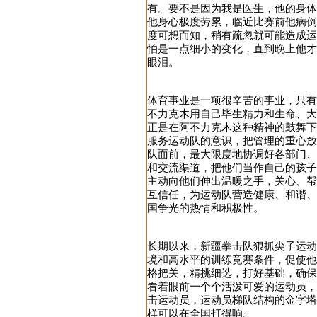
有。要不是因为我是医生，他的身体
他身心极度劳累，临近比赛前他病倒
度可想而知，稍有疏忽就可能造成
怕是一点细小的变化，直到晚上他
眼泪。
体育事业是一项很辛苦的事业，只有
不力克木用自己毕生精力和生命、大
正是在阿不力克木这种精神的鼓舞
服务运动队的意识，把管理的重心
队面前，最大限度地协调好各部门
和交流渠道，把他们当作自己的孩
主动向他们伸出温暖之手，关心、
互信任，为运动队营造健康、和谐
国争光的热情和积极性。
长期以来，新疆拳击队狠抓尖子运动
境和高水平的训练竞赛条件，促使
格把关，精挑细选，打好基础，确
看着眼前一个个活泼可爱的运动员，
击运动员，运动员梯队结构的金字
样可以在全国打得响。