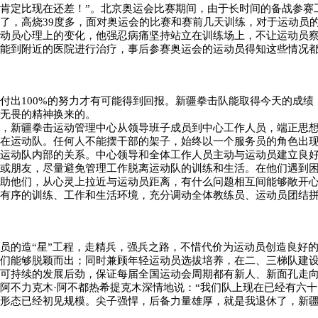
肯定比现在还差！”。北京奥运会比赛期间，由于长时间的备战参赛
了，高烧39度多，面对奥运会的比赛和赛前几天训练，对于运动员
运动员心理上的变化，他强忍病痛坚持站立在训练场上，不让运动员
才能到附近的医院进行治疗，事后参赛奥运会的运动员得知这些情况
付出100%的努力才有可能得到回报。新疆拳击队能取得今天的成绩
无畏的精神换来的。
下，新疆拳击运动管理中心从领导班子成员到中心工作人员，端正思
放在运动队。任何人不能摆干部的架子，始终以一个服务员的角色出
、运动队内部的关系。中心领导和全体工作人员主动与运动员建立良
子或朋友，尽量避免管理工作脱离运动队的训练和生活。在他们遇到
帮助他们，从心灵上拉近与运动员距离，有什么问题相互间能够敞开
、有序的训练、工作和生活环境，充分调动全体教练员、运动员团结
员的造“星”工程，走精兵，强兵之路，不惜代价为运动员创造良好
他们能够脱颖而出；同时兼顾年轻运动员选拔培养，在二、三梯队建
保可持续的发展后劲，保证每届全国运动会周期都有新人、新面孔走
阿不力克木·阿不都热希提克木深情地说：“我们队上现在已经有六
塔形态已经初见规模。尖子强悍，后备力量雄厚，就是我退休了，新