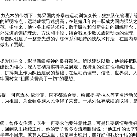
阿不力克木的带领下，搏采国内外拳击运动训练众长，狠抓队伍管理训
教的鲜明特点，运动成绩迅速提高，在短短几年内一跃成为国内强队
典范。多年来，他业务上精益求精，敢于吸收和创新先进的训练理念
国外先进的训练理念、方法和手段，结合我区少数民族运动员的生理
疆拳击队创建了一整套先进的训练体系和独特的技战术打法，在国内
做出了贡献。
弘扬爱国主义，彰显新疆精神的良好载体。所以建队以后，他始终把
部建设为核心，深入贯彻落实科学发展观，保持党的先进性和纯洁性
结、拼搏向上作为队伍建设的基础，在运动员理想、信念、世界观、
牢固树立“祖国荣誉高于一切”的思想。
吉提、阿克热木·依沙克、阿不都热合曼、哈那提·斯拉木等著名运动
誉，为祖国、为全疆各族人民争得了荣誉。一系列优异成绩的取得，
尿病，曾多次住院，医生一再要求他要注意休息，可是只要病情稍微
，回到队里继续工作。他的妻子曾多次流着眼泪说：“他工作的太辛
至半年不回来。就算人在这里，也是早出晚归，连好好和我说个话的