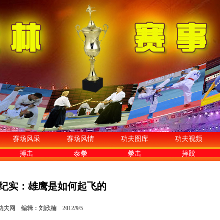
赛场风采
赛场风情
功夫图库
功夫视频
搏击
泰拳
拳击
摔跤
纪实：雄鹰是如何起飞的
夫网 编辑：刘欣楠 2012/9/5