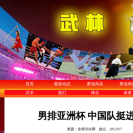
首页
最新动态
赛场风采
赛场风
武术
散打
搏击
泰拳
男排亚洲杯 中国队挺
来源：全球功夫网 徐云 2012/9/7