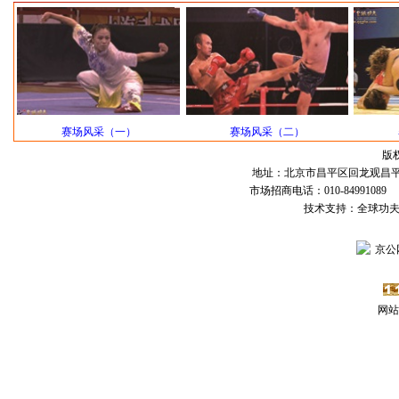
赛场风采（一）
赛场风采（二）
版
地址：北京市昌平区回龙观昌平路
市场招商电话：010-84991089 传
技术支持：全球功
京公网
网站