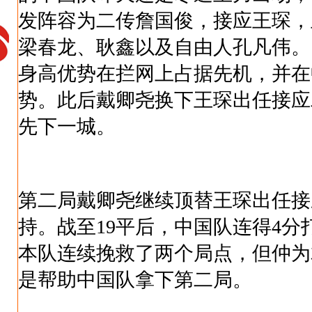
发阵容为二传詹国俊，接应王琛，
梁春龙、耿鑫以及自由人孔凡伟。
身高优势在拦网上占据先机，并在
势。此后戴卿尧换下王琛出任接应
先下一城。
第二局戴卿尧继续顶替王琛出任接
持。战至19平后，中国队连得4
本队连续挽救了两个局点，但仲为
是帮助中国队拿下第二局。