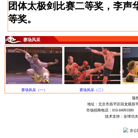
团体太极剑比赛二等奖，李声
等奖。
赛场风采
赛场风采（一）
赛场风采（二）
版
地址：北京市昌平区回龙观昌平路
市场招商电话：010-84991089 传
技术支持：全球功
京公网