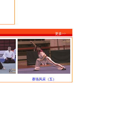
更多>>
）
赛场风采（五）