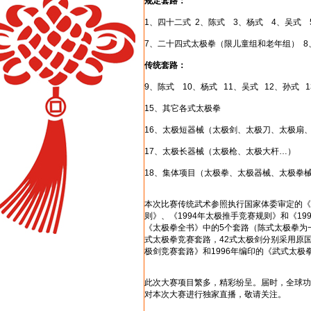
规定套路：
1、四十二式 2、陈式 3、杨式 4、吴式
7、二十四式太极拳（限儿童组和老年组） 
传统套路：
9、陈式 10、杨式 11、吴式 12、孙式 
15、其它各式太极拳
16、太极短器械（太极剑、太极刀、太极扇
17、太极长器械（太极枪、太极大
18、集体项目（太极拳、太极器械、太极拳
本次比赛传统武术参照执行国家体委审定的《
则》、《1994年太极推手竞赛规则》和《1
《太极拳全书》中的5个套路（陈式太极拳为
式太极拳竞赛套路，42式太极剑分别采用原
极剑竞赛套路》和1996年编印的《武式太极
此次大赛项目繁多，精彩纷呈。届时，全球功夫网（ww
对本次大赛进行独家直播，敬请关注。