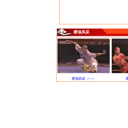
赛场风采
赛场风采（一）