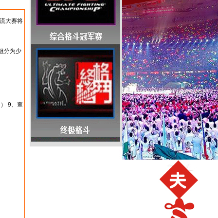
交流大赛将
组分为少
） 9、查