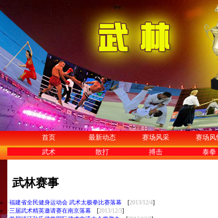
首页
最新动态
赛场风采
赛场风
武术
散打
搏击
泰拳
武林赛事
·
福建省全民健身运动会 武术太极拳比赛落幕
[
2013/12/4
]
·
三届武术精英邀请赛在南京落幕
[
2013/12/3
]