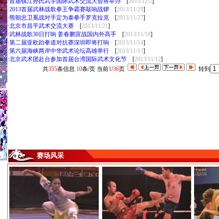
·
首届镇江孙氏武学国际武术交流大会将举办
[
2013/12/2
]
·
2013首届武林战歌拳王争霸赛敲响战锣
[
2013/11/29
]
·
熊朝忠卫冕战对手定为泰拳手罗克拉克
[
2013/11/27
]
·
北京市昌平武术交流大赛
[
2013/11/21
]
·
武林战歌30日打响 姜春鹏宣战国内外高手
[
2013/11/18
]
·
第二届亚欧跆拳道对抗赛深圳即将打响
[
2013/11/14
]
·
第六届海峡两岸中华武术论坛高雄举行
[
2013/11/13
]
·
北京武术团赴台参加首届台湾国际武术文化节
[
2013/11/12
]
共
355
条信息
10
条/页 当前
1
/
36
页
转到
赛场风采