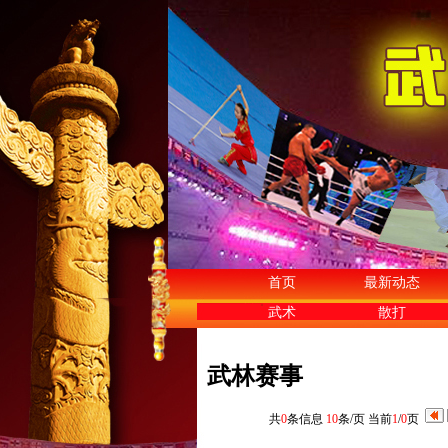
首页
最新动态
武术
散打
武林赛事
共
0
条信息
10
条/页 当前
1
/
0
页