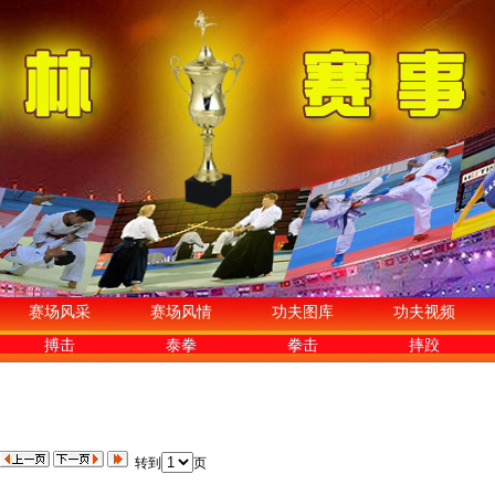
赛场风采
赛场风情
功夫图库
功夫视频
搏击
泰拳
拳击
摔跤
转到
页