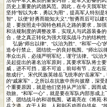
活动中军人素质的重要内容，是军人必备的武
历史上重要的武德风范。因此，在今天我军软
坚持“智以为本，勇以为用”，提高军人特别是将
智”，以便“好勇而能知大义”,“智勇而后可以建
是，要按照走中国特色精兵之路的要求，加强
和法规制度的调整改革，实现人与武器装备的
合，使之真正转化为强大现实战斗力的结构性
弘扬“师出以律”、“以治为胜”、“和军一心
造令行禁止、团结统一的良好氛围。“师出以律
率众出兵，必须严明军纪，谨守法律。“以治为
吴起提出的著名治军原则，其要求军队将士要
威，进不可挡，退不可追，前却有节，左右应
散成行”。宋代民族英雄岳飞统率的“岳家军”
的“戚家军”，之所以在抗敌中所向披靡，深受
个重要原因，就是他们坚持从严治军，因而成
劲旅。“和军一心”，就是要在军队内部形成上
济、团结战斗的和谐氛围。诸葛亮在《将苑·和
兵之道，在于人和。人和则不劝而自战矣。”故