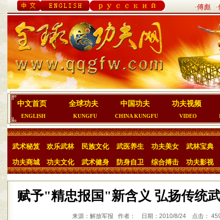
·傅彪
中文首页
全球功夫
中国功夫
功夫视频
ENGLISH
KUNGFU
CHINA KUNGFU
VIDEO
武术秘笈
欢乐武林
民族文化
武医养生
功夫美女
武林宝典
功夫商城
功夫文化
武术健身
防身自卫
综合搏击
功夫影视
赋予"精忠报国"新含义 弘扬传统
来源：解放军报 作者： 日期：2010/8/24 点击： 45