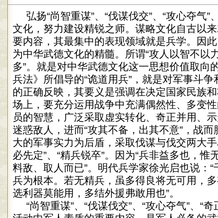
弘扬“尚智重谋”、“伐谋伐交”、“攻心夺气”
文化，努力建设精锐之师。谋略文化自古以来
要内容，其最集中的表现领域就是兵学。因此
为中华武德文化的精髓。所谓“攻人以智不以
多”。就是对中华武德文化这一思想价值取向
兵法》所倡导的“诡道用兵”，就是对军事斗争
的正确反映，其要义是强调在决定国家民族和
场上，要充分运用战争中充满偶然性、多变性
员的智慧，广泛采取虚实转化、奇正并用、示
迷惑敌人，进而“攻其不备，出其不意”，战而
大的军事实力为后盾，采取伐谋与伐交两大手
必先定”、“精兵锐卒”。因为“兵非益多也，
料敌、取人而已”。明代兵学家徐光启也说：“
兵为根本。若无精兵，虽多得良将无可用，多
选利器莫能用，多结外援弗敢用也”。
“尚智重谋”、“伐谋伐交”、“攻心夺气”、“