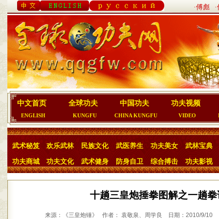
·傅彪
中文首页
全球功夫
中国功夫
功夫视频
ENGLISH
KUNGFU
CHINA KUNGFU
VIDEO
武术秘笈
欢乐武林
民族文化
武医养生
功夫美女
武林宝典
功夫商城
功夫文化
武术健身
防身自卫
综合搏击
功夫影视
十趟三皇炮捶拳图解之一趟拳
来源：《三皇炮锤》 作者： 袁敬泉、周学良 日期：2010/9/10 点