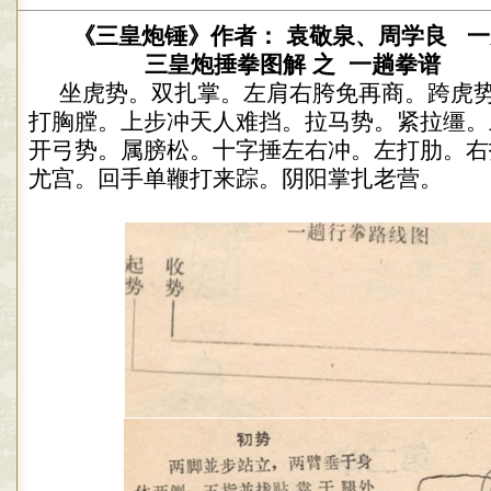
《三皇炮锤》作者： 袁敬泉、周学良 
三皇炮捶拳图解 之 一趟拳谱
坐虎势。双扎掌。左肩右胯免再商。跨虎
打胸膛。上步冲天人难挡。拉马势。紧拉缰。
开弓势。属膀松。十字捶左右冲。左打肋。右
尤宫。回手单鞭打来踪。阴阳掌扎老营。