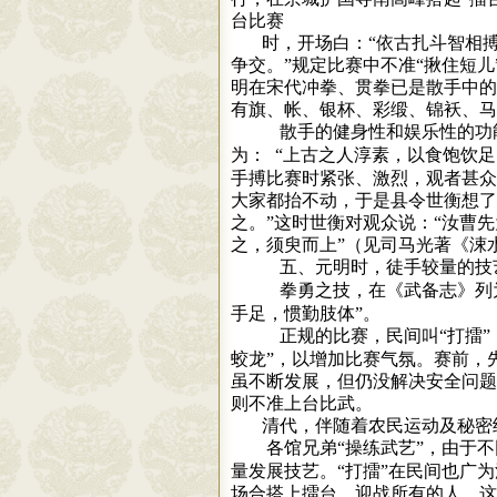
台比赛
时，开场白：“依古扎斗智相
争交。”规定比赛中不准“揪住短儿”
明在宋代冲拳、贯拳已是散手中的
有旗、帐、银杯、彩缎、锦袄、马
散手的健身性和娱乐性的功
为：
“上古之人淳素，以食饱饮
手搏比赛时紧张、激烈，观者甚众
大家都抬不动，于是县令世衡想了
之。”这时世衡对观众说：“汝曹
之，须臾而上”（见司马光著《涑
五、元明时，徒手较量的技
拳勇之技，在《武备志》列
手足，惯勤肢体”。
正规的比赛，民间叫“打擂”
蛟龙”，以增加比赛气氛。赛前，
虽不断发展，但仍没解决安全问题
则不准上台比武。
清代，伴随着农民运动及秘密结
各馆兄弟“操练武艺”，由于
量发展技艺。“打擂”在民间也广
场合搭上擂台，迎战所有的人。这