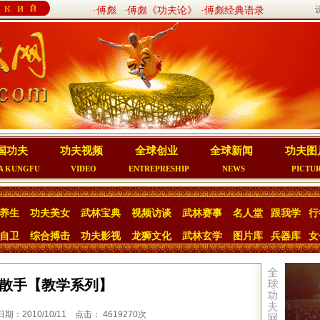
·傅彪
·傅彪《功夫论》
·傅彪经典语录
国功夫
功夫视频
全球创业
全球新闻
功夫图
A KUNGFU
VIDEO
ENTREPRESHIP
NEWS
PICTU
养生
功夫美女
武林宝典
视频访谈
武林赛事
名人堂
跟我学
行
自卫
综合搏击
功夫影视
龙狮文化
武林玄学
图片库
兵器库
女
散手【教学系列】
：2010/10/11 点击： 4619270次