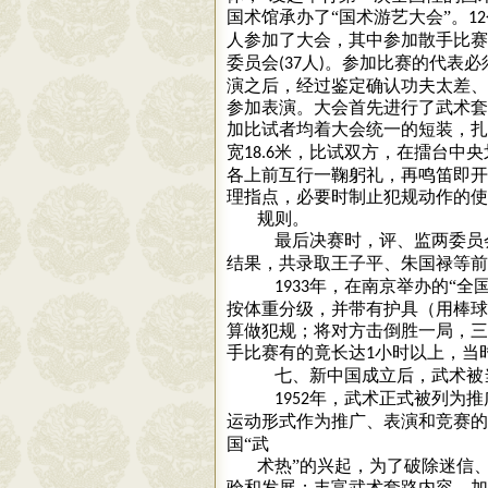
国术馆承办了“国术游艺大会”。
12
人参加了大会，其中参加散手比赛
委员会
人
。参加比赛的代表必
(37
)
演之后，经过鉴定确认功夫太差、
参加表演。大会首先进行了武术套
加比试者均着大会统一的短装，
宽
米，比试双方，在擂台中央
18.6
各上前互行一鞠躬礼，再鸣笛即开
理指点，必要时制止犯规动作的使
规则。
最后决赛时，评、监两委员
结果，共录取王子平、朱国禄等前
年，在南京举办的“全
1933
按体重分级，并带有护具（用棒球
算做犯规；将对方击倒胜一局，三
手比赛有的竟长达
小时以上，当
1
七、新中国成立后，武术被
年，武术正式被列为推
1952
运动形式作为推广、表演和竞赛的
国“武
术热”的兴起，为了破除迷信
验和发展；丰富武术套路内容，加