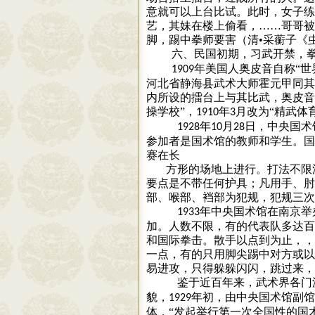
意就可以上台比试。此时，女子练
艺，其妹在楼上偷看，……哥哥被
脚，踢中拳师要害（清•采蘅子《
六、民国初期，习武开禁，
年美国人奥皮音自称“世
1909
河北省静海县武术大师霍元甲同其
内所设的擂台上与其比武，奥皮音
操学校”，
年
月改为“精武体
1910
3
年
月
日，中央国术
1928
10
28
参加者是国术馆的教师和学生。国
赛在长
方形的场地上进行。打法不限
要点是不带任何护具；凡用手、肘
部、喉部、裆部为犯规，犯规三次
年中央国术馆在南京举
1933
加。人数不限，有的代表队多达百
和国际拳击。散手以点到为止，，
一点，有的只用脚尖踢中对方或以
易进攻，只得躲躲闪闪，跳过来，
鉴于近百年来，武术界各门
貌，
年初，由中央国术馆副馆
1929
体，“发起举行第一次全国性的国