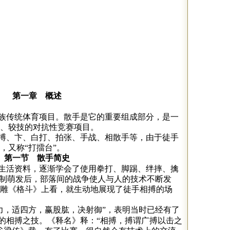
第一章
概述
族传统体育项目。散手是它的重要组成部分，是一
、较技的对抗性竞赛项目。
搏、卞、白打、拍张、手战、相散手等，由于徒手
，又称“打擂台”。
第一节
散手简史
生活资料，逐渐学会了使用拳打、脚踢、绊摔、擒
有制萌发后，部落间的战争使人与人的技术不断发
雕《格斗》上看，就生动地展现了徒手相搏的场
力，适四方，赢股肱，决射御”，表明当时已经有了
负的相搏之技。《释名》释：“相搏，搏谓广搏以击之