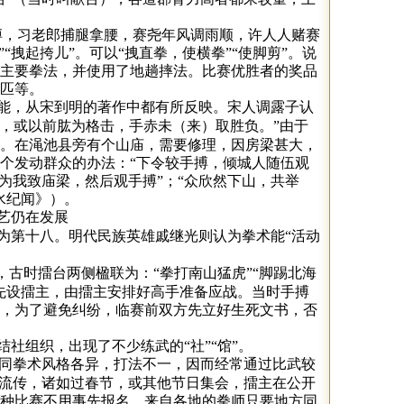
搏，习老郎捕腿拿腰，赛尧年风调雨顺，许人人赌赛
“拽起挎儿”。可以“拽直拳，使横拳”“使脚剪”。说
主要拳法，并使用了地趟摔法。比赛优胜者的奖品
匹等。
能，从宋到明的著作中都有所反映。宋人调露子认
足，或以前肱为格击，手赤未（来）取胜负。”由于
。在渑池县旁有个山庙，需要修理，因房梁甚大，
个发动群众的办法：“下令较手搏，倾城人随伍观
先为我致庙梁，然后观手搏”；“众欣然下山，共举
水纪闻》）。
艺仍在发展
为第十八。明代民族英雄戚继光则认为拳术能“活动
，古时擂台两侧楹联为：“拳打南山猛虎”“脚踢北海
先设擂主，由擂主安排好高手准备应战。当时手搏
，为了避免纠纷，临赛前双方先立好生死文书，否
社组织，出现了不少练武的“社”“馆”。
不同拳术风格各异，打法不一，因而经常通过比武较
为流传，诸如过春节，或其他节日集会，擂主在公开
种比赛不用事先报名，来自各地的拳师只要地方同