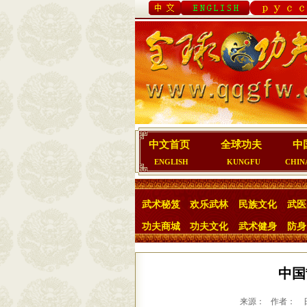
中文首页
全球功夫
中
ENGLISH
KUNGFU
CHIN
武术秘笈
欢乐武林
民族文化
武医
功夫商城
功夫文化
武术健身
防身
中国
来源： 作者： 日期