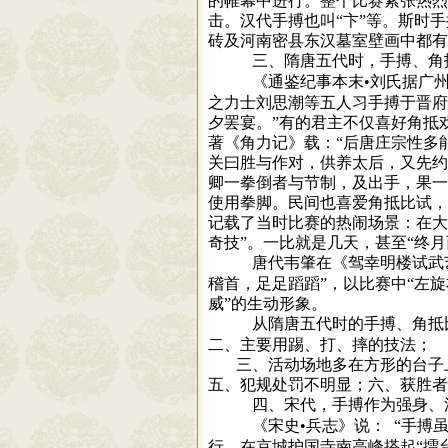
的帷幕中进行。整个比赛紧张热烈
击。汉代手搏也叫“卞”等。斯时
砖及河南密县东汉墓室壁画中都有
三、隋唐五代时，手搏、角
《通鉴纪事本末•刘氏据广
之力士刘思潮等五人习手搏于晋府
夕罢宴。”有的君主不仅喜好角抵
著《角力记》载：“后唐庄宗性多
关曰胜与作对，供养太后，又先约
卿一拳倒者与节制，及出手，果一
使用拳脚。民间也喜爱角抵比试，
记载了当时比赛的热闹场景：在大
奇技”。一比就是几天，甚至“终月
唐代韦肇在《驾幸明楼试武
稽首，足足蹈蹈”，以比赛中“左
威”的生动形象。
从隋唐五代时的手搏、角抵
二、主要用踢、打、摔的技法；
三、活动场地多在方形的台子
五、犯规处罚不明显；六、获胜者
四、宋代，手搏作为强身、
《宋史•兵志》说：
“手搏
行，在京城护国寺南高峰搭起“擂