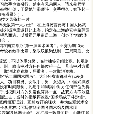
习散手也较盛行。楚南有兄弟两人，请来拳师学
拳师打倒，于是她与拳师斗，交手很久，妹飞起一
虫鸣漫录》）。
拳技之风蓬勃一时
界无敌第一大力士”，在上海扬言要与中国人比武，
徒刘振声应邀赶赴上海，约定在上海静安寺路莼园
望风而逃。以后霍元甲留居上海，创办了“精武体
育会”。
馆在南京举办“第一届国术国考”，比赛为期
天，
10
考设有散手比赛，采取双败淘汰制，三局两胜。比
流派，不以体重分级，临时抽签分组比赛。其规则
、脚、膝击中对方任何部位得一点；凡击中对方眼
，取消比赛资格，严重者，一次取消资格。
办“第二届国术国考”。大部分省市都派有代表参
人。项目有男、女散手，男、女短兵，中国式摔跤
没有时间限制，凡用手和脚踢中对方任何部位为得
手指摸到对方的头发也算得一点，故双方均不敢轻
蹦过去，当时的报纸评论说“国术场成了斗鸡场”。
派间相互诋毁、互相攻讦的现状，并为纵观武术全
长李景林出面写信到全国各国术馆及国术团
术表演及比赛大会”。在征得一致赞同后，由浙江省