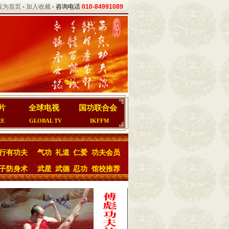
设为首页
-
加入收藏
- 咨询电话
010-84991089
片
全球电视
国功联合会
RE
GLOBAL TV
IKFFM
行有功夫
气功
礼道
仁爱
功夫会员
子防身术
武星
武德
忍功
馆校推荐