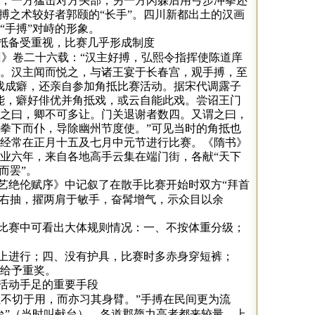
，一方猛击对方头部，另一方闪躲后用弓步冲拳还
手搏之术较好者郭颐的“长手”。四川新都出土的汉画
“手搏”对峙的形象。
抵备受重视，比赛几乎形成制度
州》卷二十六载：“汉主好搏，弘熙令指挥使陈道庠
。汉主闻而悦之，与诸王宴于长春宫，观手搏，至
戏成癖，还亲自参加角抵比赛活动。据宋代调露子
能，癖好俳优并角抵戏，或云自能此戏。尝诏王门
之曰，卿不可多让。门关退谢者数四。又谓之曰，
拳下而仆，导除幽州节度使。”可见当时的角抵也
经常在正月十五及七月中元节进行比赛。《隋书》
业六年，来自各地高手云集在端门街，各献“天下
而罢”。
艺绝伦赋序》中记叙了在散手比赛开始时双方“拜首
旋右抽，擢两肩于敏手，奋髯增气，示众目以余
比赛中可看出大体规则情况：一、不按体重分级；
上进行；四、没有护具，比赛时多赤身穿短裤；
给予重奖。
活动手足的重要手段
虽不切于用，而亦习其身臂。”手搏在民间更为流
台”（当时叫献台），各道郡膂力高者都来较量，上