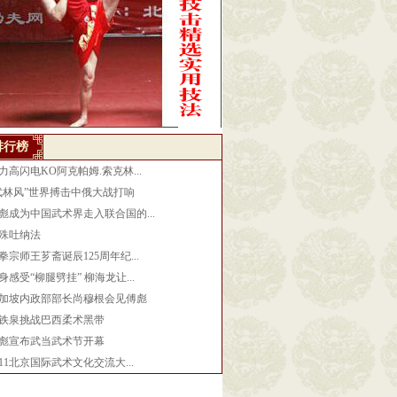
排行榜
力高闪电KO阿克帕姆.索克林...
武林风”世界搏击中俄大战打响
彪成为中国武术界走入联合国的...
殊吐纳法
拳宗师王芗斋诞辰125周年纪...
身感受“柳腿劈挂” 柳海龙让...
加坡内政部部长尚穆根会见傅彪
铁泉挑战巴西柔术黑带
彪宣布武当武术节开幕
011北京国际武术文化交流大...