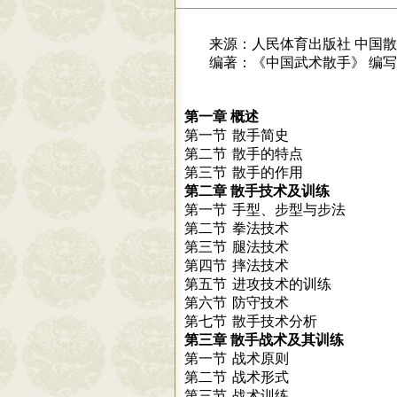
来源：人民体育出版社
中国散
编著：《中国武术散手》
编写
概述
第一章
散手简史
第一节
散手的特点
第二节
散手的作用
第三节
散手技术及训练
第二章
手型、步型与步法
第一节
拳法技术
第二节
腿法技术
第三节
摔法技术
第四节
进攻技术的训练
第五节
防守技术
第六节
散手技术分析
第七节
散手战术及其训练
第三章
战术原则
第一节
战术形式
第二节
战术训练