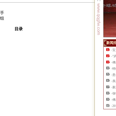
手
组
目录
新闻
·
宝
·
“
·
傅
·
特
·
意
·
亲
·
新
·
张
·
傅
·
2