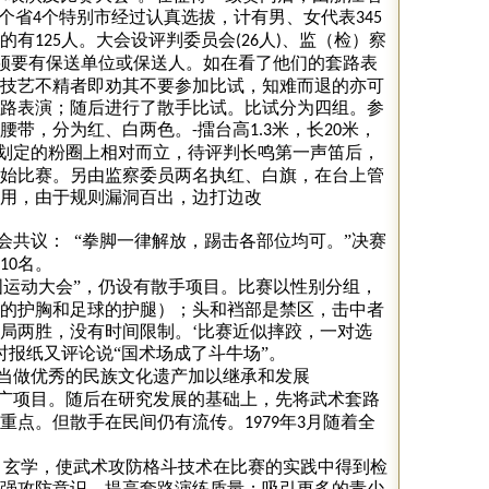
个省
个特别市经过认真选拔，计有男、女代表
4
345
的有
人。大会设评判委员会
人
、监（检）察
125
(26
)
须要有保送单位或保送人。如在看了他们的套路表
技艺不精者即劝其不要参加比试，知难而退的亦可
路表演；随后进行了散手比试。比试分为四组。参
扎腰带，分为红、白两色。
擂台高
米，长
米，
-
1.3
20
划定的粉圈上相对而立，待评判长鸣第一声笛后，
始比赛。另由监察委员两名执红、白旗，在台上管
用，由于规则漏洞百出，边打边改
会共议：
“拳脚一律解放，踢击各部位均可。”决赛
名。
10
国运动大会”，仍设有散手项目。比赛以性别分组，
的护胸和足球的护腿）；头和裆部是禁区，击中者
局两胜，没有时间限制。‘比赛近似摔跤，一对选
时报纸又评论说“国术场成了斗牛场”。
当做优秀的民族文化遗产加以继承和发展
广项目。随后在研究发展的基础上，先将武术套路
重点。但散手在民间仍有流传。
年
月随着全
1979
3
、玄学，使武术攻防格斗技术在比赛的实践中得到检
强攻防意识，提高套路演练质量；吸引更多的青少