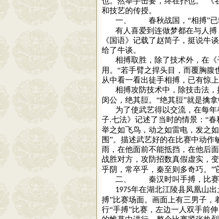
也。然举手击要，终在扑也。”《
和技艺的传授。
一、
春秋战国，“相搏”
有人喜爱到连做梦都在与人搏
《国语》记载了赵简子，挺说牛谈
给了牛谈。
相搏取胜，除了技术外，在《
用。“若手臂之捍头目，而覆胸腹
从中看一看出徒手相搏，已有惊上
相搏攻防技术中，除技击法，
闵公，绝其脰。“绝其脰”就是擒
为了使武艺得以交流，在每年
子
七法》记述了当时的情景：“春
.
举之如飞鸟，动之如雷电，发之如
围”。描述武艺好的在比赛中动作
雨，在他面前不能抵挡，在他后面
战胜对方，攻防招数真假虚实，
乎阴，常卒乎，秦至则多奇巧。”
二、
秦汉时叫手搏，比赛
年在湖北江陵县凤凰山出
1975
搏”比赛场面。画面上有三男子，
行“手搏”比赛，左边一人双手前