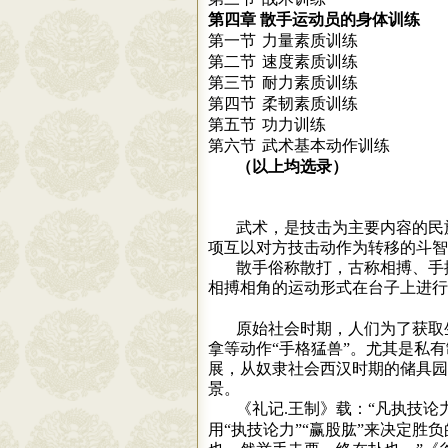
第三节
散手运动员的身体训练
第四章
力量素质训练
第一节
速度素质训练
第二节
耐力素质训练
第三节
柔韧素质训练
第四节
功力训练
第五节
武术基本动作训练
第六节
（以上均选录）
武术，是技击为主要内容的民
项互以对方技击动作为转移的斗智
散手俗称散打，古称相搏、手
相搏相角的运动形式在台子上进行
原始社会时期，人们为了获取
拿等动作“手格猛兽”。尤其是私
展，从奴隶社会西汉时期的储具园
景。
《礼记
王制》载：“凡执技论
.
用“执技论力”“赢股肱”来决定胜