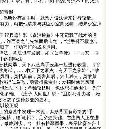
谷梁传》载。有了比赛，很自然会有技术上的交流
已较普遍
，当听说有高手时，就想方设法请来进行较量。
有力，就把他请来与其臣少室周比赛，结果少室拜
子
议兵篇》和《资治通鉴》中还记载了战术的运
.
也，诈而袭之与先惊而后击之”，“岂手臂不救也”。
取下、佯功巧打的战术运用。
摔法、拿法也有发展，如《公羊传》
：“万怒，搏
拿中的锁喉法。
春秋两季，天下武艺高手云集一起进行较量。《管
秋角试，……收天下之豪杰，有天下之俊雄”，“故
风雨，莫挡其前，莫害其后，独出独人，莫敢禁
敏捷得似鸟飞，勇猛得像雷电；发招时像急风骤
也没法下手；单独较技时，也休想把他围住。为了
变化多端。《庄子
人间世》说：“且以巧斗力者，始
.
它记叙了这种多变的战术。
以较正规
土的秦墓中发现一木篦，弧形背面有彩绘的“手
着短裤，腰间束带，足穿翘头鞋。右边两人正在进
伸，做裁判状；台上挂有帷幕飘带，表示比赛在台上