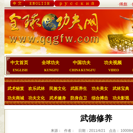
·傅彪
中文首页
全球功夫
中国功夫
功夫视频
ENGLISH
KUNGFU
CHINA KUNGFU
VIDEO
武术秘笈
欢乐武林
民族文化
武医养生
功夫美女
武林宝典
功夫商城
功夫文化
武术健身
防身自卫
综合搏击
功夫影视
武德修养
来源： 作者： 日期：2011/4/21 点击： 1000