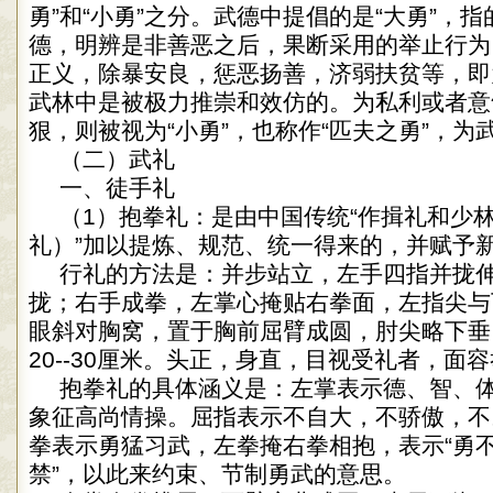
勇”和“小勇”之分。武德中提倡的是“大勇”，
德，明辨是非善恶之后，果断采用的举止行为
正义，除暴安良，惩恶扬善，济弱扶贫等，即为
武林中是被极力推崇和效仿的。为私利或者意
狠，则被视为“小勇”，也称作“匹夫之勇”，为
（二）武礼
一、徒手礼
（1）抱拳礼：是由中国传统“作揖礼和少
礼）”加以提炼、规范、统一得来的，并赋予
行礼的方法是：并步站立，左手四指并拢
拢；右手成拳，左掌心掩贴右拳面，左指尖与
眼斜对胸窝，置于胸前屈臂成圆，肘尖略下垂
20--30厘米。头正，身直，目视受礼者，面
抱拳礼的具体涵义是：左掌表示德、智、体
象征高尚情操。屈指表示不自大，不骄傲，不以
拳表示勇猛习武，左拳掩右拳相抱，表示“勇不
禁”，以此来约束、节制勇武的意思。