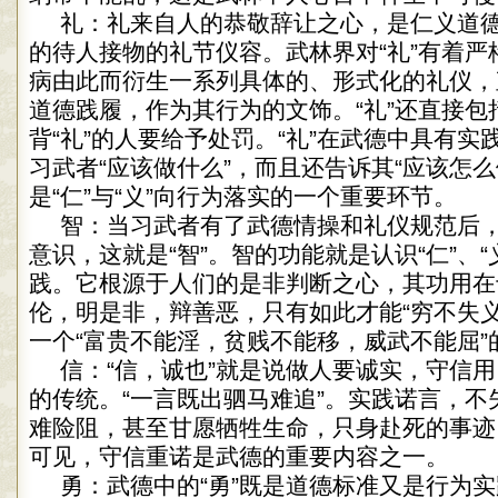
礼：礼来自人的恭敬辞让之心，是仁义道
的待人接物的礼节仪容。武林界对“礼”有着严
病由此而衍生一系列具体的、形式化的礼仪，
道德践履，作为其行为的文饰。“礼”还直接包
背“礼”的人要给予处罚。“礼”在武德中具有
习武者“应该做什么”，而且还告诉其“应该怎么
是“仁”与“义”向行为落实的一个重要环节。
智：当习武者有了武德情操和礼仪规范后
意识，这就是“智”。智的功能就是认识“仁”、
践。它根源于人们的是非判断之心，其功用在
伦，明是非，辩善恶，只有如此才能“穷不失义
一个“富贵不能淫，贫贱不能移，威武不能屈”
信：“信，诚也”就是说做人要诚实，守信
的传统。“一言既出驷马难追”。实践诺言，不
难险阻，甚至甘愿牺牲生命，只身赴死的事迹
可见，守信重诺是武德的重要内容之一。
勇：武德中的“勇”既是道德标准又是行为实践