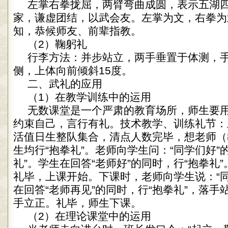
左掌右拳拢屈，两臂弯曲成圆，表示五湖
家，谦虚团结，以武会友。左掌为文，右拳为
知，恭候师友、前辈指教。
（2）鞠躬礼
行李方法：并步站立，两手垂置于体测，
侧，上体向前倾斜15度。
二、武礼的应用
（1）在教学训练中的运用
无数课堂是一个严肃的教育场所，师生要
约束自己，言行有礼。技术教学、训练礼节：
活值日生整队集合，清点人数完毕，想老师（
生均行“抱拳礼”。老师向学生问：“同学们好”
礼”。学生在回答“老师好”的同时，行“抱拳礼
礼毕，上课开始。下课时，老师向学生说：“同
在回答“老师再见”的同时，行“抱拳礼”，落
手立正。礼毕，师生下课。
（2）在理论课堂中的运用