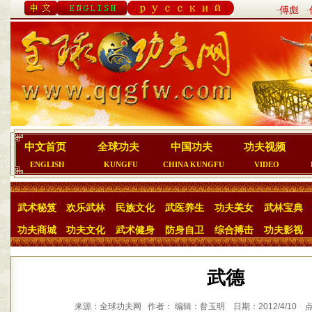
·傅彪
中文首页
全球功夫
中国功夫
功夫视频
ENGLISH
KUNGFU
CHINA KUNGFU
VIDEO
武术秘笈
欢乐武林
民族文化
武医养生
功夫美女
武林宝典
功夫商城
功夫文化
武术健身
防身自卫
综合搏击
功夫影视
武德
来源：全球功夫网 作者： 编辑：昝玉明 日期：2012/4/10 点