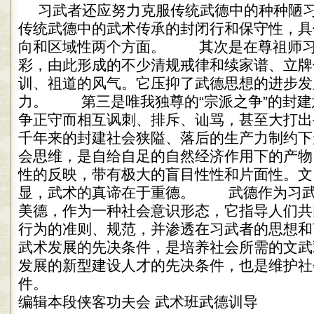
习武者还应努力克服传统武德中的种种
传统武德中的武术传承的封闭行和保守性，具
向和区域性两个方面。 其次是在尊祖师习
彩，由此形成的不少清规戒律和续家谱、立牌
训、祖道的风气。它压抑了武德思想的进步发
力。 第三是唯我独尊的“宗派之争”的封建
争正守而相互讽刺、排斥、讪骂，甚至大打出
千年来的封建社会狭隘、落后的生产力制约下
会思维，是自给自足的自然经济作用下的产物
性的反映，带有极大的盲目性性和片面性。文
显，武术的真谛在于重德。 武德作为习武
美德，作为一种社会意识形态，它指导人们共
行为的准则、规范，并渗透在习武者的思想和
武术发展的先决条件，是培养社会所需的文武
发展的新型建设人才的先决条件，也是维护社
件。
编辑本段侠客功夫会 武术班武德训导