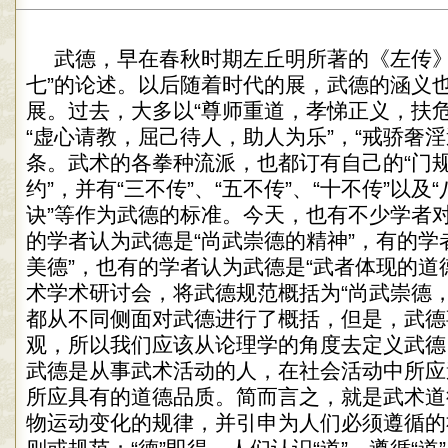
武德，早在春秋时期左丘明所著的《左传》
七”的论述。以后随着时代的展，武德的涵义
展。过去，大多以“尊师重道，孝悌正义，扶危
“虚心请教，屈己待人，助人为乐”，“戒骄奢淫
条。武术的各拳种流派，也都订有自己的“门规”
约”，并有“三不传”、“五不传”、“十不传”以及“
诀”等作为武德的标准。今天，也有不少学者
的学者认为武德是“尚武崇德的精神”，有的学
美德”，也有的学者认为武德是“武者体现的道德
术学术研讨会，将武德规范概括为“尚武崇德，
都从不同侧面对武德进行了概括，但是，武德
观，所以我们应该从论理学的角度去定义武
武德是从事武术活动的人，在社会活动中所应
所应具有的道德品质。简而言之，就是武术道德
物运动变化的规律，并引申为人们必须遵循的