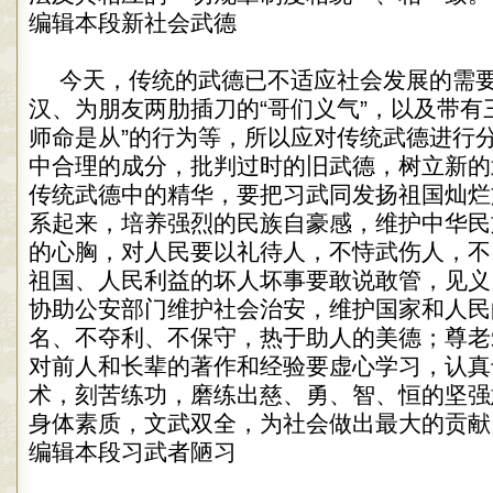
编辑本段新社会武德
今天，传统的武德已不适应社会发展的需
汉、为朋友两肋插刀的“哥们义气”，以及带有
师命是从”的行为等，所以应对传统武德进行
中合理的成分，批判过时的旧武德，树立新
传统武德中的精华，要把习武同发扬祖国灿烂
系起来，培养强烈的民族自豪感，维护中华民
的心胸，对人民要以礼待人，不恃武伤人，不
祖国、人民利益的坏人坏事要敢说敢管，见义
协助公安部门维护社会治安，维护国家和人民
名、不夺利、不保守，热于助人的美德；尊老
对前人和长辈的著作和经验要虚心学习，认真
术，刻苦练功，磨练出慈、勇、智、恒的坚强
身体素质，文武双全，为社会做出最大的贡献
编辑本段习武者陋习