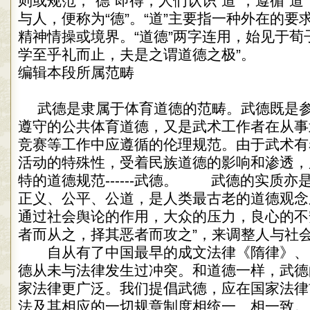
则或规范；“德”即得，人们认识“道”，遵循“
与人，便称为“德”。“道”主要指一种外在的要
精神情操或境界。“道德”两字连用，始见于荀
学至乎礼而止，夫是之谓道德之极”。
编辑本段所属范畴
武德是隶属于体育道德的范畴。武德既是
遵守的公共体育道德，又是武术工作者在从事
竞赛等工作中应遵循的伦理规范。由于武术有
活动的特殊性，受着民族道德的影响和渗透，
特的道德规范------武德。 武德的实质亦
正义、公平、公道，是人类最古老的道德观念
通过社会舆论的作用，大众的压力，良心的不
者而从之，择其恶者而攻之”，来调整人与社
自从有了中国最早的成文法律《隋律》、
德从未与法律发生过冲突。和道德一样，武德
家法律更广泛。我们提倡武德，应在国家法律
法及其相应的一切规章制度相统一、相一致。