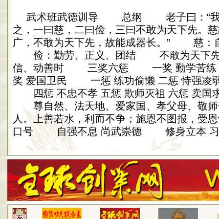
武术班武德训导 总纲 老子曰：“我
之，一曰慈，二曰俭，三曰不敢为天下先。慈
广，不敢为天下先，故能成器长。” 慈：
俭：勤劳、正义、团结 不敢为天下先
信、动善时 三奖六惩 一奖 勤学苦练 二
奖 爱国卫民 一惩 练功偷懒 二惩 恃强凌弱
四惩 不忠不孝 五惩 欺师灭祖 六惩 卖
尊自然、法天地、爱家国、孝父母、敬师
人。上善若水，利而不争；施恩不图报，受
口号 自强不息 尚武崇德 修身立本 习