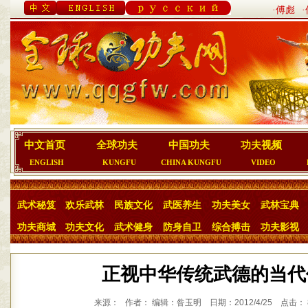
·傅彪
中文首页
全球功夫
中国功夫
功夫视频
ENGLISH
KUNGFU
CHINA KUNGFU
VIDEO
武术秘笈
欢乐武林
民族文化
武医养生
功夫美女
武林宝典
功夫商城
功夫文化
武术健身
防身自卫
综合搏击
功夫影视
正视中华传统武德的当代
来源： 作者： 编辑：昝玉明 日期：2012/4/25 点击： 