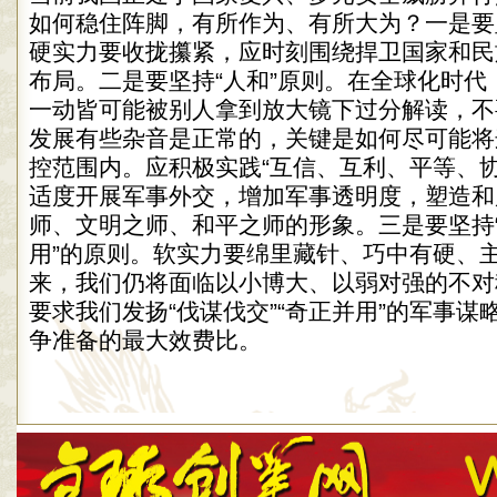
如何稳住阵脚，有所作为、有所大为？一是要坚
硬实力要收拢攥紧，应时刻围绕捍卫国家和民
布局。二是要坚持“人和”原则。在全球化时代
一动皆可能被别人拿到放大镜下过分解读，不
发展有些杂音是正常的，关键是如何尽可能将
控范围内。应积极实践“互信、互利、平等、协
适度开展军事外交，增加军事透明度，塑造和
师、文明之师、和平之师的形象。三是要坚持
用”的原则。软实力要绵里藏针、巧中有硬、
来，我们仍将面临以小博大、以弱对强的不对
要求我们发扬“伐谋伐交”“奇正并用”的军事
争准备的最大效费比。