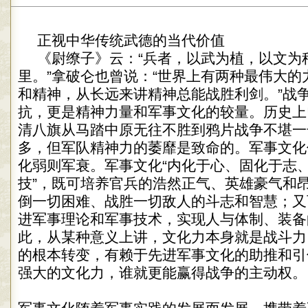
正视中华传统武德的当代价值
《尉缭子》云：“兵者，以武为植，以文为
里。”拿破仑也曾说：“世界上有两种最伟大的
和精神，从长远来讲精神总能战胜利剑。”战
抗，更是精神力量和军事文化的较量。历史上
清八旗从马踏中原无往不胜到鸦片战争不堪一
多，但军队精神力的萎靡是致命的。军事文化
化弱则军衰。军事文化“内化于心、固化于志
技”，既可培养官兵的浩然正气、英雄豪气和
倒一切困难、战胜一切敌人的斗志和智慧；又
进军事理论和军事技术，实现人与体制、装备
此，从某种意义上讲，文化力本身就是战斗力
的根本转变，有赖于先进军事文化的助推和引
强大的文化力，谁就更能赢得战争的主动权。