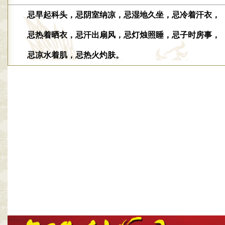
忌早起科头，忌阴室纳凉，忌湿地久坐，忌冷着汗衣，
忌热着晒衣，忌汗出扇风，忌灯烛照睡，忌子时房事，
忌凉水着肌，忌热火灼肤。