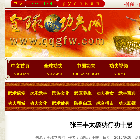
·傅彪
中文首页
全球功夫
中国功夫
功夫视频
ENGLISH
KUNGFU
CHINA KUNGFU
VIDEO
武术秘笈
欢乐武林
民族文化
武医养生
功夫美女
武林宝典
功夫商城
功夫文化
武术健身
防身自卫
综合搏击
功夫影视
张三丰太极功行功十忌
来源：全球功夫网 作者： 编辑：小啤 日期：2012/6/26 点击