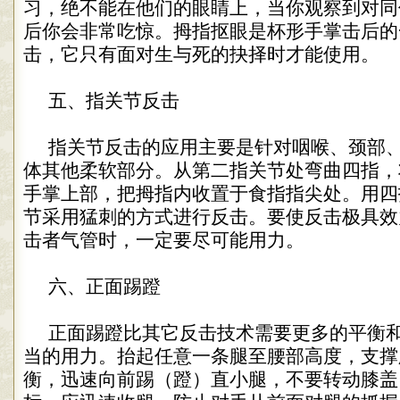
习，绝不能在他们的眼睛上，当你观察到对同
后你会非常吃惊。拇指抠眼是杯形手掌击后的
击，它只有面对生与死的抉择时才能使用。
五、指关节反击
指关节反击的应用主要是针对咽喉、颈部
体其他柔软部分。从第二指关节处弯曲四指，
手掌上部，把拇指内收置于食指指尖处。用四
节采用猛刺的方式进行反击。要使反击极具效
击者气管时，一定要尽可能用力。
六、正面踢蹬
正面踢蹬比其它反击技术需要更多的平衡
当的用力。抬起任意一条腿至腰部高度，支撑
衡，迅速向前踢（蹬）直小腿，不要转动膝盖