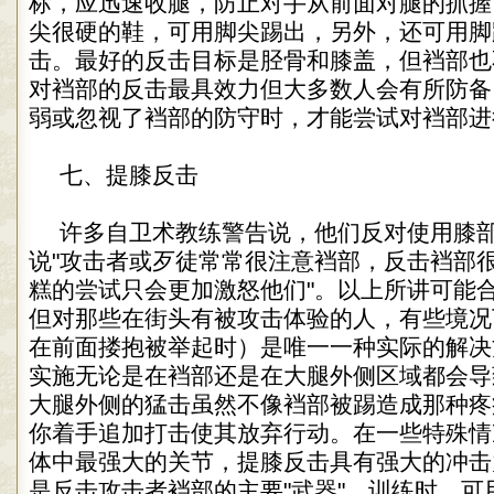
标，应迅速收腿，防止对手从前面对腿的抓握
尖很硬的鞋，可用脚尖踢出，另外，还可用脚
击。最好的反击目标是胫骨和膝盖，但裆部也
对裆部的反击最具效力但大多数人会有所防备
弱或忽视了裆部的防守时，才能尝试对裆部进
七、提膝反击
许多自卫术教练警告说，他们反对使用膝
说"攻击者或歹徒常常很注意裆部，反击裆部
糕的尝试只会更加激怒他们"。以上所讲可能
但对那些在街头有被攻击体验的人，有些境况
在前面搂抱被举起时）是唯一一种实际的解决
实施无论是在裆部还是在大腿外侧区域都会导
大腿外侧的猛击虽然不像裆部被踢造成那种疼
你着手追加打击使其放弃行动。在一些特殊情
体中最强大的关节，提膝反击具有强大的冲击
是反击攻击者裆部的主要"武器"。训练时，可