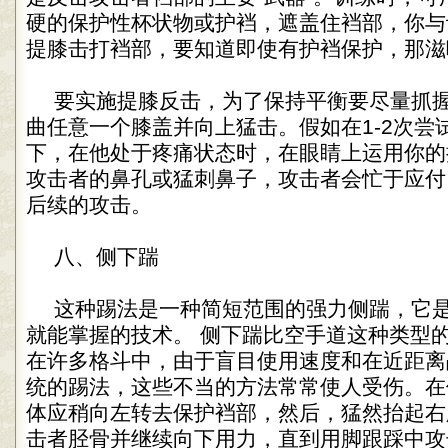
硬的保护性杯状物或护裆，遮盖住裆部，你与
提膝击打裆部，要知道即使有护裆保护，那滋
要实施提膝反击，为了保持平衡要尽量抓
曲任意一个膝盖并向上猛击。假如在1-2次尝
下，在他处于疼痛状态时，在眼睛上运用你的
攻击者的鼻孔或猛刺鼻子，攻击者会忙于应付
后续的攻击。
八、侧下踹
这种踢法是一种简短范围的强力侧踹，它
就能掌握的技术。 侧下踹比空手道这种类型
在许多格斗中，由于盲目使用速度和在近距离
统的踢法，这些不当的方法常常使人受伤。在
体应稍向左转去保护裆部，然后，猛然抬起右
击者胫骨并继续向下用力，直到用脚跟踩中攻