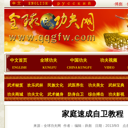
·傅彪
中文首页
全球功夫
中国功夫
功夫视频
ENGLISH
KUNGFU
CHINA KUNGFU
VIDEO
武术秘笈
欢乐武林
民族文化
武医养生
功夫美女
武林宝典
功夫商城
功夫文化
武术健身
防身自卫
综合搏击
功夫影视
家庭速成自卫教程
来源：全球功夫网 作者： 编辑：薛彪 日期：2013/9/3 点击