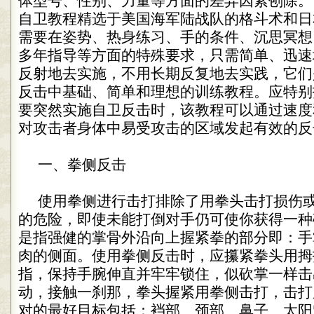
体型号、性别、力量等方面的差异因素刨除。
自卫教程精选于美国海军陆战队的格斗术和日
需要在姿势、热身练习、手的条件、沉思冥想
多年指导等方面的特殊要求，只需简单、迅速
反射地去实施，不用长期反复地去实践，它们
反击中基础、简单和理想的训练教程。应特别
要突然实施自卫反击时，该教程可以通过速度
对攻击者身体中易受攻击的区域发起有效的反
一、拳侧反击
使用拳侧进行击打排除了用拳头击打损伤
的危险，即使未能打倒对手仍可使你获得一种
是指强健的掌骨外沿向上握紧拳的部分即：手
肉的侧面。使用拳侧反击时，应攥紧拳头用拇
指，保持手腕伸直并牢牢锁住，似砍掌一样击
动，接触一刹那，拳头握紧用拳侧击打，击打
对的最好目标包括：裆部、颈部、鼻子、太阳