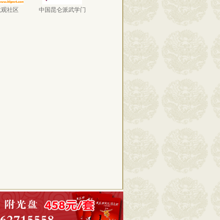
龙观社区
中国昆仑派武学门