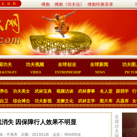
·傅彪
·傅彪《功夫论》
·傅彪经典语录
国功夫
功夫视频
全球创业
全球新闻
功夫图
A KUNGFU
VIDEO
ENTREPRESHIP
NEWS
PICTU
养生
功夫美女
武林宝典
视频访谈
武林赛事
名人堂
跟我学
行
自卫
综合搏击
功夫影视
龙狮文化
武林玄学
图片库
兵器库
女
消失 因保障行人效果不明显
不系舟 日期：2013/11/6 点击： 954455次