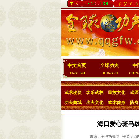
中文首页
全球功夫
中
ENGLISH
KUNGFU
CHIN
武术秘笈
欢乐武林
民族文化
武医
功夫商城
功夫文化
武术健身
防身
海口爱心斑马线
来源：全球功夫网 作者： 编辑：