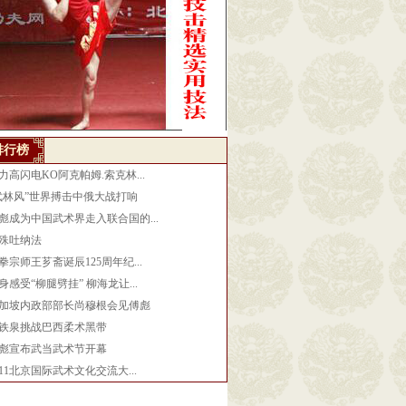
排行榜
力高闪电KO阿克帕姆.索克林...
武林风”世界搏击中俄大战打响
彪成为中国武术界走入联合国的...
殊吐纳法
拳宗师王芗斋诞辰125周年纪...
身感受“柳腿劈挂” 柳海龙让...
加坡内政部部长尚穆根会见傅彪
铁泉挑战巴西柔术黑带
彪宣布武当武术节开幕
011北京国际武术文化交流大...