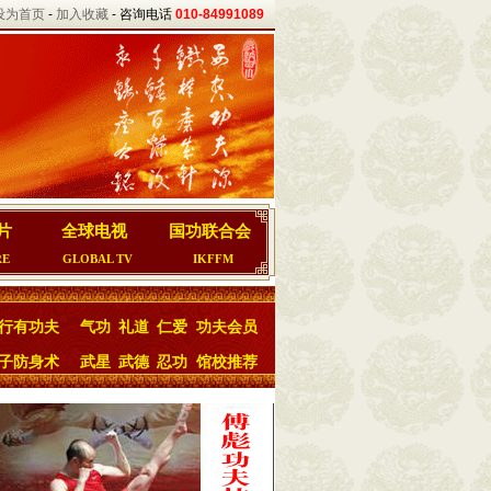
设为首页
-
加入收藏
- 咨询电话
010-84991089
片
全球电视
国功联合会
RE
GLOBAL TV
IKFFM
行有功夫
气功
礼道
仁爱
功夫会员
子防身术
武星
武德
忍功
馆校推荐