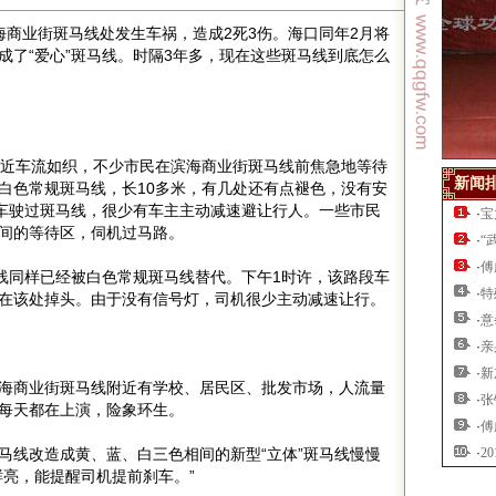
海商业街斑马线处发生车祸，造成2死3伤。海口同年2月将
成了“爱心”斑马线。时隔3年多，现在这些斑马线到底怎么
附近车流如织，不少市民在滨海商业街斑马线前焦急地等待
新闻
白色常规斑马线，长10多米，有几处还有点褪色，没有安
辆车驶过斑马线，很少有车主主动减速避让行人。一些市民
·
宝
间的等待区，伺机过马路。
·
“
·
傅
马线同样已经被白色常规斑马线替代。下午1时许，该路段车
·
特
在该处掉头。由于没有信号灯，司机很少主动减速让行。
·
意
·
亲
·
新
海商业街斑马线附近有学校、居民区、批发市场，人流量
·
张
每天都在上演，险象环生。
·
傅
马线改造成黄、蓝、白三色相间的新型“立体”斑马线慢慢
·
2
鲜亮，能提醒司机提前刹车。”