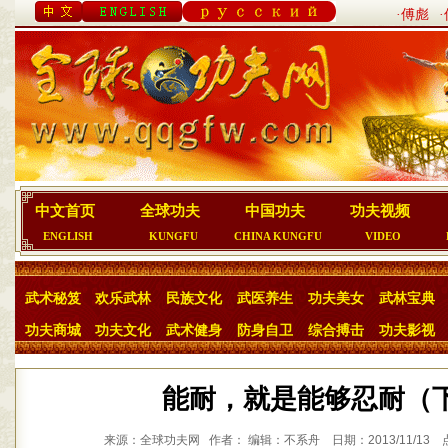
·傅彪
中文首页
全球功夫
中国功夫
功夫视频
ENGLISH
KUNGFU
CHINA KUNGFU
VIDEO
武术秘笈
欢乐武林
民族文化
武医养生
功夫美女
武林宝典
功夫商城
功夫文化
武术健身
防身自卫
综合搏击
功夫影视
能耐，就是能够忍耐（
来源：全球功夫网 作者： 编辑：不系舟 日期：2013/11/13 点