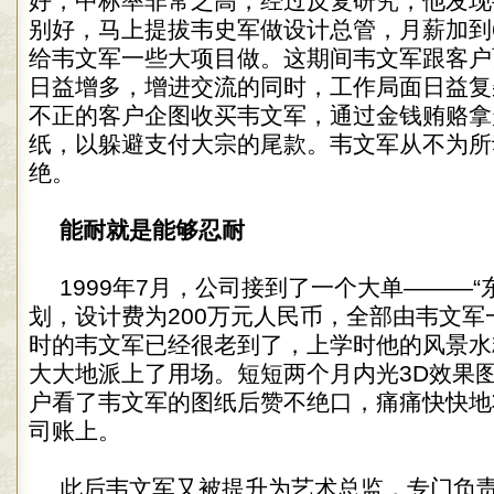
好，中标率非常之高，经过反复研究，他发现
别好，马上提拔韦史军做设计总管，月薪加到6
给韦文军一些大项目做。这期间韦文军跟客户
日益增多，增进交流的同时，工作局面日益复
不正的客户企图收买韦文军，通过金钱贿赂拿
纸，以躲避支付大宗的尾款。韦文军从不为所
绝。
能耐就是能够忍耐
1999年7月，公司接到了一个大单———“
划，设计费为200万元人民币，全部由韦文军
时的韦文军已经很老到了，上学时他的风景水
大大地派上了用场。短短两个月内光3D效果图
户看了韦文军的图纸后赞不绝口，痛痛快快地
司账上。
此后韦文军又被提升为艺术总监，专门负责