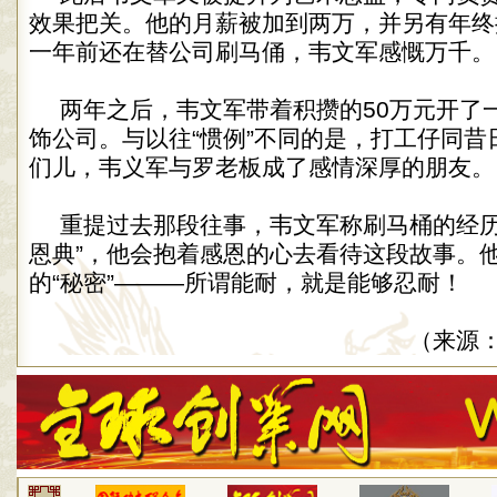
效果把关。他的月薪被加到两万，并另有年终
一年前还在替公司刷马俑，韦文军感慨万千。
两年之后，韦文军带着积攒的50万元开了
饰公司。与以往“惯例”不同的是，打工仔同昔
们儿，韦义军与罗老板成了感情深厚的朋友。
重提过去那段往事，韦文军称刷马桶的经历
恩典”，他会抱着感恩的心去看待这段故事。
的“秘密”———所谓能耐，就是能够忍耐！
（来源