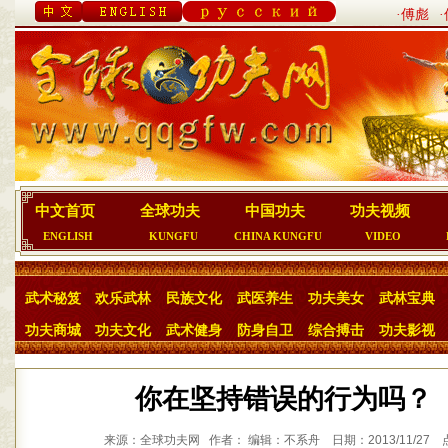
·傅彪
中文首页
全球功夫
中国功夫
功夫视频
ENGLISH
KUNGFU
CHINA KUNGFU
VIDEO
武术秘笈
欢乐武林
民族文化
武医养生
功夫美女
武林宝典
功夫商城
功夫文化
武术健身
防身自卫
综合搏击
功夫影视
你在坚持错误的行为吗？
来源：全球功夫网 作者： 编辑：不系舟 日期：2013/11/27 点