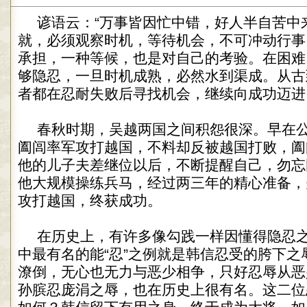
谚语云：“万事皆因忙中错，好人半自苦中
就，必须观察时机，等待机会，不可冲动行事
承担，一种等候，也是对自己的考验。在困难
够隐忍，一旦时机成熟，必然水到渠成。从古
者都在忍耐失败后寻找机会，继续向成功迈进
春秋时期，吴越两国之间积怨很深。早在公
阖闾率军攻打越国，不料却反被越国打败，阖
他的儿子夫差继位以后，不断提醒自己，勿忘
他大规模操练兵马，经过两三年的精心准备，
攻打越国，终获成功。
在历史上，有许多像勾践一样因懂得隐忍
中最有名的能“忍”之例就是韩信忍受的胯下之
潦倒，无心也无力与恶少相争，只好忍辱从恶
孙膑忍庞涓之辱，也在历史上很有名。这二位