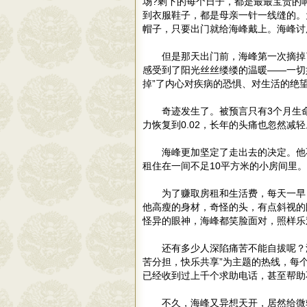
场?剩下的每个日子，都是最最宝贵的
到衣服鞋子，都是母亲一针一线缝的。
帽子，只要出门就给海峰戴上。海峰讨
但是那天出门前，海峰第一次摘掉
感受到了阳光丝丝缕缕的温暖——一切
掉”了内心对疾病的恐惧、对生活的绝
奇迹发生了。被预言只有3个月生
力恢复到0.02，长年的头痛也忽然减轻
海峰更加坚定了走出去的决定。他
租住在一间不足10平方米的小房间里。
为了赚取房租和生活费，每天一早
他高瘦的身材，奇怪的头，有点斜视的
怪异的眼神，海峰都笑脸面对，照样乐
还有多少人深陷痛苦不能自拔呢？
苦分担，快乐共享”为主题的热线，每
已经收到过上千个求助电话，甚至帮助
不久，海峰又异想天开，居然给微