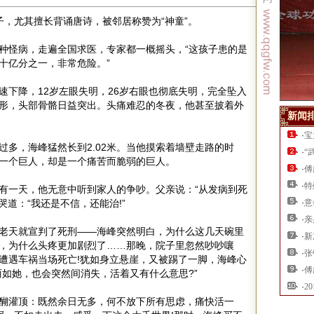
子，尤其擅长背诵唐诗，被邻居称赞为“神童”。
种怪病，走遍全国求医，专家都一概摇头，“这孩子患的是
十亿分之一，非常危险。”
速下降，12岁左眼失明，26岁右眼也彻底失明，完全坠入
形，头部骨骼日益突出。头痛难忍的冬夜，他甚至披着外
新闻
·
宝
过多，海峰猛然长到2.02米。当他摸索着墙壁走路的时
·
“
一个巨人，却是一个痛苦而脆弱的巨人。
·
傅
·
特
有一天，他无意中听到家人的争吵。父亲说：“从发病到死
哭道：“我还是不信，还能治!”
·
意
·
亲
老天就宣判了死刑——海峰突然明白，为什么这几天碗里
·
新
，为什么头疼更加剧烈了……那晚，院子里忽然吵吵嚷
·
张
遭遇车祸当场死亡!犹如身立悬崖，又被踢了一脚，海峰心
·
傅
丽如她，也会突然间消失，活着又有什么意思?”
·
2
醐灌顶：既然余日无多，何不放下所有思虑，痛快活一