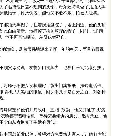
啊，不如走出去，感受一下这个大千世界!那时，海峰买不
为了遮掩他日益不规则的头部，母亲还特意做了几顶大黑
厌戴帽子，讨厌伪装，但他又不敢不戴，怕被人耻笑。
了那顶大黑帽子，拄着拐走进院子，走上街道。他的头顶
如此自由清新。他摘掉了掩饰畸形的帽子，同时，也“摘
望。他不再害怕嘲笑、羞辱或者死亡。
命的海峰，居然顽强地迎来了新一年的春天，而且右眼视
。
不顾父母劝说，发誓要自食其力，他独自来到北京打拼，
，海峰仔细把头发梳理好，就出门卖报纸、推销电话卡。
眼睛和那大黑框的眼镜，回头率几乎是百分之百。对各种
观。
海峰渴望和他们并肩战斗、互相 鼓励，他又开通了以“痛
个夜晚都守着电话机，等待需要倾诉的朋友。迄今为止，他
不少自杀者恢复了生活的勇气。
软中国总部发邮件，希望对方免费培训盲人，让他们也能