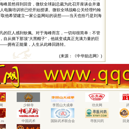
海峰居然得到回音，微软全球副总裁为此召开座谈会并邀
盲人电脑培训班已经开始授课。微软全球战略公关经理约翰
听取他希望建立一家公益网站的设想——当天也恰巧是刘海
凡的巨人感到钦佩。对于海峰而言，一切却很简单：不管
，自从摘下那顶“大黑帽子”，他就变成真正充满力量的巨
——拥有正能量，人生从此峰回路转。
(来源：《中华励志网》)
网
少林寺
李照山大成拳
功夫网
.ru
中国武术
国际武术联合会
寻医问药
回