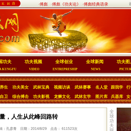
·傅彪
·傅彪《功夫论》
·傅彪经典语录
国功夫
功夫视频
全球创业
全球新闻
功夫图
A KUNGFU
VIDEO
ENTREPRESHIP
NEWS
PICTU
养生
功夫美女
武林宝典
视频访谈
武林赛事
名人堂
跟我学
行
自卫
综合搏击
功夫影视
龙狮文化
武林玄学
图片库
兵器库
女
量，人生从此峰回路转
孔彦青 日期：2014/8/29 点击： 611523次