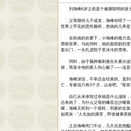
刘海峰6岁之前是个健康聪明的孩
父母期待儿子成龙，海峰却得了一
世界上罕见的恶性脑癌，患病的几率是
在疾病的折磨下，小海峰的视力迅
黑暗世界。与此同时，他的面部剧烈变
套出门，一头扎进院子里冰冷的雪堆。
同时，由于脑肿瘤刺激生长素分泌
候，简直令他的家人伤心极了——这是
海峰深信，不幸总会结束的。直到
亡，专家说只有3个月，认命吧。”母亲
自己从未体悟过幸福是什么滋味，
总有肉了，为什么父母的嗓音总沙哑着
嚷，海峰又听到一个噩耗：邻家的女孩
如死灰：“人生如此痛苦，即使健康美
之后海峰闭门不出，几天后忽然醍