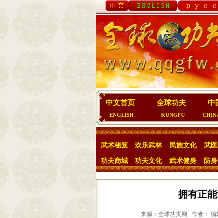
中文首页
全球功夫
中
ENGLISH
KUNGFU
CHIN
武术秘笈
欢乐武林
民族文化
武医
功夫商城
功夫文化
武术健身
防身
拥有正能
来源：全球功夫网 作者： 编辑：