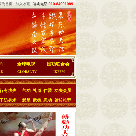
设为首页
-
加入收藏
- 咨询电话
010-84991089
片
全球电视
国功联合会
RE
GLOBAL TV
IKFFM
行有功夫
气功
礼道
仁爱
功夫会员
子防身术
武星
武德
忍功
馆校推荐