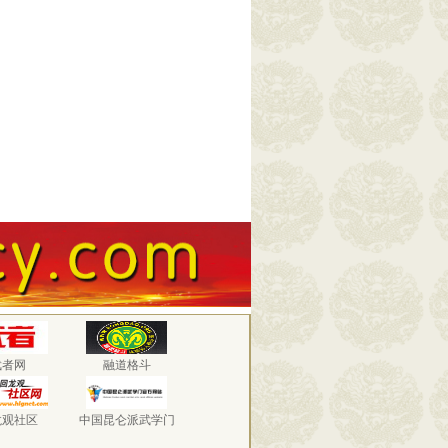
武者网
融道格斗
龙观社区
中国昆仑派武学门