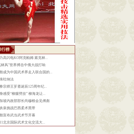
排行榜
力高闪电KO阿克帕姆.索克林...
武林风”世界搏击中俄大战打响
彪成为中国武术界走入联合国的...
殊吐纳法
拳宗师王芗斋诞辰125周年纪...
身感受“柳腿劈挂” 柳海龙让...
加坡内政部部长尚穆根会见傅彪
铁泉挑战巴西柔术黑带
彪宣布武当武术节开幕
011北京国际武术文化交流大...