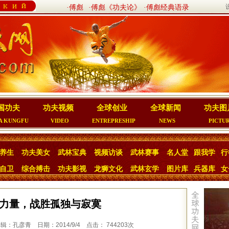
·傅彪
·傅彪《功夫论》
·傅彪经典语录
国功夫
功夫视频
全球创业
全球新闻
功夫图
A KUNGFU
VIDEO
ENTREPRESHIP
NEWS
PICTU
养生
功夫美女
武林宝典
视频访谈
武林赛事
名人堂
跟我学
行
自卫
综合搏击
功夫影视
龙狮文化
武林玄学
图片库
兵器库
女
力量，战胜孤独与寂寞
：孔彦青 日期：2014/9/4 点击： 744203次