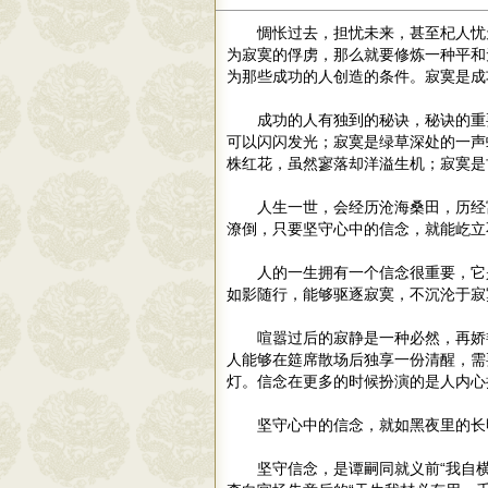
惆怅过去，担忧未来，甚至杞人忧
为寂寞的俘虏，那么就要修炼一种平和
为那些成功的人创造的条件。寂寞是成
成功的人有独到的秘诀，秘诀的重
可以闪闪发光；寂寞是绿草深处的一声
株红花，虽然寥落却洋溢生机；寂寞是
人生一世，会经历沧海桑田，历经
潦倒，只要坚守心中的信念，就能屹立
人的一生拥有一个信念很重要，它
如影随行，能够驱逐寂寞，不沉沦于寂
喧嚣过后的寂静是一种必然，再娇
人能够在筵席散场后独享一份清醒，需
灯。信念在更多的时候扮演的是人内心
坚守心中的信念，就如黑夜里的长
坚守信念，是谭嗣同就义前“我自