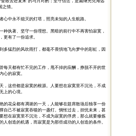
千金散去还复来”的与月对酌；坚守信念，是戚继光凭海远
国之情。
者心中永不熄灭的灯塔，照亮未知的人生航路。
一种执著、坚守一份理想。黑暗的前行中不再害怕寂寞，
，更有了一份追求。
到多猛烈的风吹雨打，都毫不畏惧地飞向梦中的彩虹，因
管每天都有忙不完的工作，甩不掉的应酬，挣脱不开的世
内心的寂寞。
天，这些都是寂寞的根源。人要想在寂寞里不沉沦，不成
无上的心境。
艳的花朵都有凋谢的一天，人能够在筵席散场后独享一份
撑自己不被寂寞吞噬的一盏灯。惆怅过去，担忧未来，甚
要想在寂寞里不沉沦，不成为寂寞的俘虏，那么就要修炼
的人创造的机遇，而寂寞是为那些成功的人创造的条件。