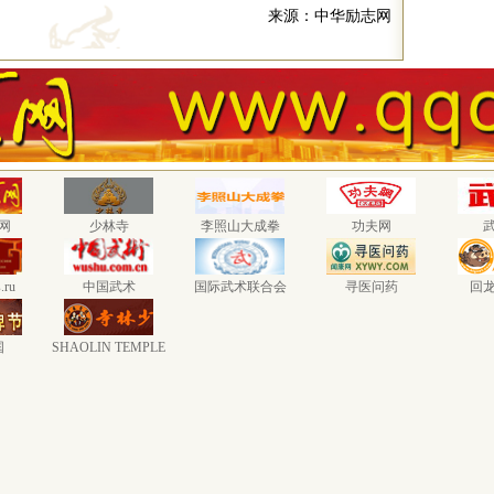
来源：中华励志网
网
少林寺
李照山大成拳
功夫网
.ru
中国武术
国际武术联合会
寻医问药
回
国
SHAOLIN TEMPLE