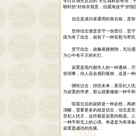
李白官场失意后的“天生我材必有用，
眺时的“封侯非我意，但愿海波平“的报
信念是成功者通用的座右铭，是智
坚持信念便是坚守一份责任，坚守
因为有了信念，就有了一种安慰与寄托
坚守信念，就像展翅翱翔，无论遇
为心中有不灭的长灯。
寂寞是现代都市人的一种通病，尽
俗琐事，但人还会感到孤独，这是一种
惆怅过去，担忧未来，甚至杞人忧
为寂寞的俘虏，那么就要修炼一种平和
喧嚣过后的寂静是一种必然，再娇
清醒，需要更多的就是信念，信念是支
至杞人忧天，这些都是寂寞的根源。人
一种平和无上的心境。奇迹是为有准备
寂寞是成功的先驱。