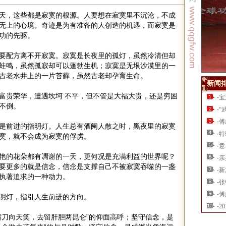
天，这些都是寂寞的根源。人要想在寂寞里不沉沦，不成
无上的心境。奇迹是为有准备的人创造的机遇，而寂寞是
功的先驱。
要配方离不开寂寞。寂寞是长夜里的孤灯，虽然冷清但却
蛙鸣，虽然孤寂却可以蓬勃生机；寂寞是无垠沙漠里的一
古老水井上的一片苔藓，虽然古老却孕育生命。
新闻
富贵荣华，遭遇坎坷 不平，但不管是大福大贵，还是穷困
·
宝
不倒。
·
“
·
傅
是前进的指明灯。人生总有酒阑人散之时，黑夜里的寂寞
·
特
寞，就不会成为寂寞的俘虏。
·
意
艳的花朵都有凋谢的一天，更何况是充满利益的世界呢？
·
亲
要更多的就是信念，信念是支撑自己不被寂寞吞噬的一盏
·
新
执著追求的一种动力。
·
张
·
傅
明灯，指引人生前进的方向。
·
2
横刀向天笑，去留肝胆两昆仑”的仰面高呼；坚守信念，是