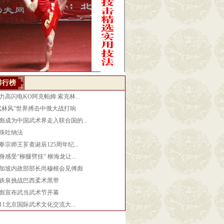
排行榜
力高闪电KO阿克帕姆.索克林...
武林风”世界搏击中俄大战打响
彪成为中国武术界走入联合国的...
殊吐纳法
拳宗师王芗斋诞辰125周年纪...
身感受“柳腿劈挂” 柳海龙让...
加坡内政部部长尚穆根会见傅彪
铁泉挑战巴西柔术黑带
彪宣布武当武术节开幕
011北京国际武术文化交流大...