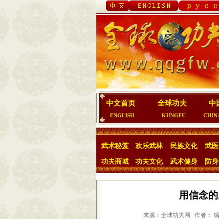
中文首页
全球功夫
中
ENGLISH
KUNGFU
CHIN
武术秘笈
欢乐武林
民族文化
武医
功夫商城
功夫文化
武术健身
防身
用信念的
来源：全球功夫网 作者： 编辑