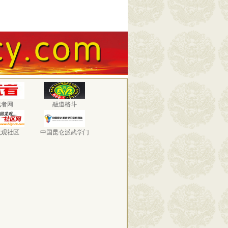
武者网
融道格斗
龙观社区
中国昆仑派武学门