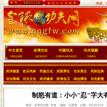
·傅彪
中文首页
全球功夫
中国功夫
功夫视频
ENGLISH
KUNGFU
CHINA KUNGFU
VIDEO
武术秘笈
欢乐武林
民族文化
武医养生
功夫美女
武林宝典
功夫商城
功夫文化
武术健身
防身自卫
综合搏击
功夫影视
制怒有道：小小"忍"字大
来源：全球功夫网 作者： 编辑：孔彦青 日期：2014/12/16 