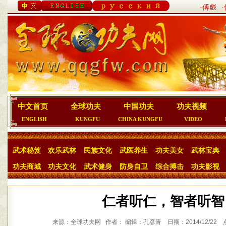
·傅彪
中文首页
全球功夫
中国功夫
功夫视频
ENGLISH
KUNGFU
CHINA KUNGFU
VIDEO
武术秘笈
欢乐武林
民族文化
武医养生
功夫美女
武林宝典
功夫商城
功夫文化
武术健身
防身自卫
综合搏击
功夫影视
仁者听仁，智者听智
来源：全球功夫网 作者： 编辑：孔彦青 日期：2014/12/22 点