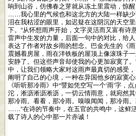
响到山谷，仿佛春之芽就从冻土里震动，惊醒
……我心里的气候也和这北方的大陆一样缺少
泪在我枯涩的眼里，如迟疑在这阴沉的天空里
下。”从怀想雨声开始，文字灵活而又富有诗
雷声中生发的力量，后面一句中的对比，给人
表达了作者对故乡雨的想念。巴金先生的《雨
震撼着房屋，雨在洋铁板的屋顶上像滚珠子一
安静了。但这些声音却使我的心更加寂寞了。
中，让我们领略大家对这雨声最真切的感受，
阐明了自己的心境，一种在异国他乡的寂寞心
《听听那冷雨》中“譬如凭空写一个‘雨’字，
沱，淅沥淅沥淅沥，一切云情雨意，就宛然其
那冷雨。看看，那冷雨。嗅嗅闻闻，那冷雨。
……”在诗的节奏中，在五官的共鸣中，这鲜
载了诗人的心中那一片赤诚！