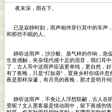
夜未深，雨在下。
已是寂静时刻，雨声相伴穿行其中的车声
和那些不眠的人。
静听这雨声，沙沙般、蒸气样的作响，急
生发感触，夹杂现代感十足的混音，我们耳中
了，古人耳中这雨声应该更单纯，更自然，好
有了夜晚，只是“灯如昼”，置身乡村你或许忽
夜是那样深邃，有月亮的夜晚，那才是明月何
静听这雨声，不免让人浮想联翩，古人在
受呢？文人墨客最是情动雨中，留下善感伤情