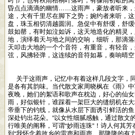
时节，也有秋雨梧桐叶落时；有骤雨初歇的离
昏点点滴滴的幽情……这雨声，豪放者听来，
途，大有千里尽在脚下之势；婉约者来听，这
盘，珠玉相切清越圆润。急促中有舒缓，舒缓
鼓如罄，有时如泣如诉，这天地造化的精灵，
地，演绎着天与地之间的交响，细听，那滴落
天叩击大地的一个个音符，有重音，有轻音，
弦，风拂轻弹，这连续的音符如幕，奏响晴空
关于这雨声，记忆中有着这样几段文字，
是各有其韵味。当代散文家周晓枫在《雨》中
夜晚，她们的絮语和歌声在枕边，好心的仙女
雨，好似银针，谁踩着一架巨大的缝纫机在大
帝垂下的钓线，就像从水层下面诱引鲜活的鱼
深处钓出花朵。”以女性细腻感触，通过散文
行唯美的阐释，可谓“妙雨连珠”！诗人何其芳
到“我怀念着故乡的雷声和雨声。那隆隆的有