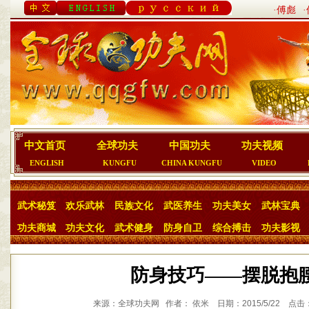
·傅彪
中文首页
全球功夫
中国功夫
功夫视频
ENGLISH
KUNGFU
CHINA KUNGFU
VIDEO
武术秘笈
欢乐武林
民族文化
武医养生
功夫美女
武林宝典
功夫商城
功夫文化
武术健身
防身自卫
综合搏击
功夫影视
防身技巧——摆脱抱
来源：全球功夫网 作者： 依米 日期：2015/5/22 点击：