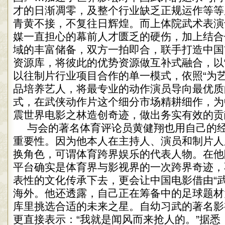
才的日渐凋零，及整个行业缺乏正规运作等等
青黄不接，不复往日辉煌。而上体院武术表演
媒一直担心的幕前人才匮乏的硬伤，加上结合
域的丰富储备，双方一拍即合，联手打造中国
资源库，将彼此的优势资源做互补式融合，以“
以往制片行业项目合作的单一模式，依照“为
品培养艺人，将最专业的动作演员导向最优质
式，在武侠动作片这个细分市场精耕细作，为
震世界电影之林造创奇迹，做出务实有效的贡
与会的著名体育评论员黄健翔也用自己的经
重要性。因为他本人在主持人、演员和制片人
换角色，可谓体育跨界娱乐的代表人物。在他
平台确实是体育界与影视界的一次跨界奇迹，
表性的文化传承下去，更会让中国电影借由“武
海外。他还透露，自己正在筹备中的足球题材
库里挑选合适的未来之星。自幼习武的著名影
更直接表示：“我就是闻风而来抢人的。”据悉