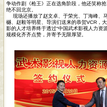
争动作剧《枪王》正在选角阶段，他还笑称抢
绝不回北京。
现场还播放了赵文卓、于荣光、丁海峰、
樾、赵毅等明星、导演们送来的恭贺VCR，
影的人才培养终于透过“中国武术影视人力资源
规模化齐齐点赞，并寄予无限厚望。