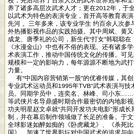
校，先后培养了百余人次的武术世界冠军和全
养了诸多高层次武术人才；更在2012年，于
以武术为特色的表演专业，首开高等教育表演
先河 。三年多来，该专业学生 约百余人次参
外热播影视作品的实践拍摄。其中周斌、黄又
成龙、唐季礼的公司，新生代“打女”韩聪聪在
《水漫金山》中也有不俗的表现。还有诸多学
术表演工作，推动中国传统文化的传播。可见
规模和一定的影响力，每年源源不断地为武打
力量。
有“中国内容营销第一股”的优睿传媒，其
专业武术运动员和1995年TVB“武术表演与技
员。同期学员中，连奕名、林峰、司小东……
等武侠片名导鼎盛时期合作最密切的内地影视
功夫明星赵文卓就“共同开发功夫电影”形成长
制，并在幕后制作领域做了长足的准备。于文
全球影迷如醉如痴的《卧虎藏龙》、《杀死比
国》…加速了世界影坛对中国武术的追求与向