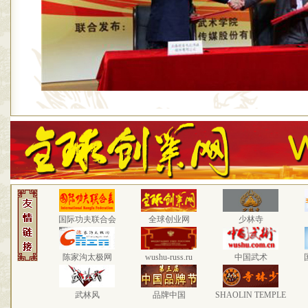
国际功夫联合会
全球创业网
少林寺
陈家沟太极网
wushu-russ.ru
中国武术
武林风
品牌中国
SHAOLIN TEMPLE