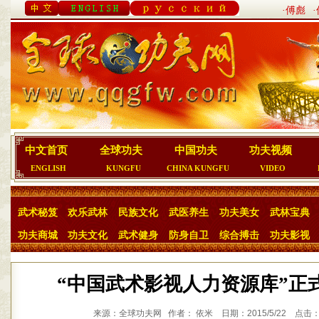
·傅彪
中文首页
全球功夫
中国功夫
功夫视频
ENGLISH
KUNGFU
CHINA KUNGFU
VIDEO
武术秘笈
欢乐武林
民族文化
武医养生
功夫美女
武林宝典
功夫商城
功夫文化
武术健身
防身自卫
综合搏击
功夫影视
“中国武术影视人力资源库”正
来源：全球功夫网 作者： 依米 日期：2015/5/22 点击：