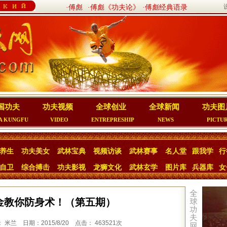
·傅彪
·傅彪《功夫论》
·傅彪经典语录
国功夫
功夫视频
全球创业
全球新闻
功夫图
A KUNGFU
VIDEO
ENTREPRESHIP
NEWS
PICTU
养生
功夫美女
武林宝典
视频访谈
武林赛事
名人堂
跟我学
行
自卫
综合搏击
功夫影视
龙狮文化
武林玄学
图片库
兵器库
女
唐金教你防身术！（第五期）
兰 日期：2015/8/20 点击： 463521次