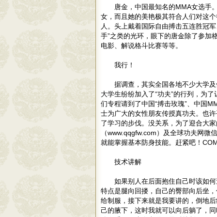
唐金，中国最知名的MMA女选手
女，而且她的美艳极其符合人们对这个
人。头上戴着国际自由搏击五连胜冠军
手”之类的光环，眼下的唐金除了参加
电影、解说格斗比赛等等。
我行！
据调查，其实全国各地不少大学及
大学生纷纷加入了“功夫”的行列，为
们专程请到了中国“搏击玫瑰”、中国
士为广大的女性朋友传授真功夫。也许
了学习的步伐。没关系，为了迎合大家
（www.qqgfw.com）及全球功夫
就能掌握基本防身技能。赶紧吧！COM
技术讲解
如果别人在后面抱住自己时该如何
特点是腿向回搂，自己的臀部向后坐，
给制服，接下来就是我要讲的，倒地后
己的腋下，这时我就可以向后躺了，同