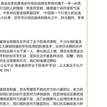
。唐金在美色萧条的中国自由搏击界绝对属于一等一的美
行当的人的预期：率直而坚韧，随便做个动作便英气逼
、中美对抗赛连续两届冠军、“中国第一个打笼斗的女选
格斗比赛，还常常出现在媒体的镜头之中，担当裁判、客串
健身会馆都先后开设了女子防身术课程。不少白领E族及
了让大家能快捷的学到实用的防身技术，全球功夫网的伙伴
MMA综合格斗女子第一人、拳坛热点人物、搏击名将唐金女
平时的你非常忙碌，现实生活中被各种活动、应酬，挡住
的生活需要和方式，我们特地通过网站
网微信公众平台“唐金教你学女子防身术”栏目，让大家足不出户
E ON！
逃脱加制服，首先弯腰双手抱住对方的小腿部位，发力的
但我们的目的不是把对方摔倒放倒，而是倒地后还要把他
继续抓着对方的腿不放，自己的胳膊马上反绕回来夹在自
时发力，我们锁的是对方膝盖部位，我们向后躺加发力时