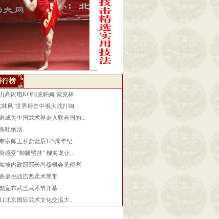
排行榜
力高闪电KO阿克帕姆.索克林...
武林风”世界搏击中俄大战打响
彪成为中国武术界走入联合国的...
殊吐纳法
拳宗师王芗斋诞辰125周年纪...
身感受“柳腿劈挂” 柳海龙让...
加坡内政部部长尚穆根会见傅彪
铁泉挑战巴西柔术黑带
彪宣布武当武术节开幕
011北京国际武术文化交流大...