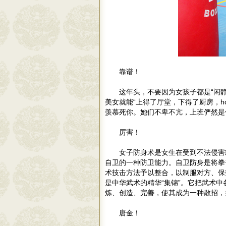
靠谱！
这年头，不要因为女孩子都是“闲
美女就能“上得了厅堂，下得了厨房，h
羡慕死你。她们不卑不亢，上班俨然是
厉害！
女子防身术是女生在受到不法侵害
自卫的一种防卫能力。自卫防身是将拳
术技击方法予以整合，以制服对方、保
是中华武术的精华“集锦”。它把武术
炼、创造、完善，使其成为一种散招，
唐金！