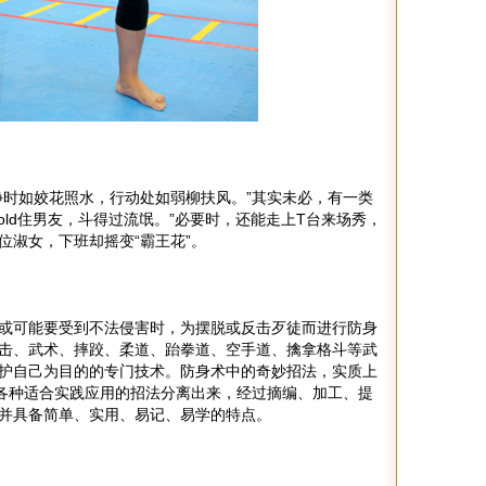
静时如姣花照水，行动处如弱柳扶风。”其实未必，有一类
old住男友，斗得过流氓。”必要时，还能走上T台来场秀，
位淑女，下班却摇变“霸王花”。
或可能要受到不法侵害时，为摆脱或反击歹徒而进行防身
击、武术、摔跤、柔道、跆拳道、空手道、擒拿格斗等武
护自己为目的的专门技术。防身术中的奇妙招法，实质上
中各种适合实践应用的招法分离出来，经过摘编、加工、提
并具备简单、实用、易记、易学的特点。