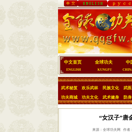
中文首页
全球功夫
中
ENGLISH
KUNGFU
CHIN
武术秘笈
欢乐武林
民族文化
武医
功夫商城
功夫文化
武术健身
防身
“女汉子”
来源：全球功夫网 作者： 米