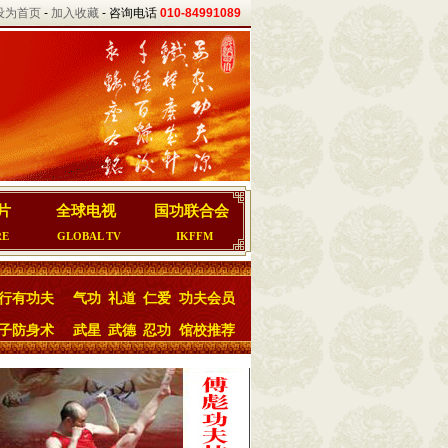
设为首页
-
加入收藏
- 咨询电话
010-84991089
片
全球电视
国功联合会
RE
GLOBAL TV
IKFFM
行有功夫
气功
礼道
仁爱
功夫会员
子防身术
武星
武德
忍功
馆校推荐