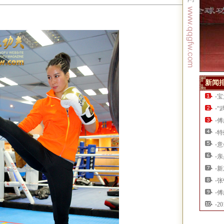
新闻
·
宝
·
“
·
傅
·
特
·
意
·
亲
·
新
·
张
·
傅
·
2