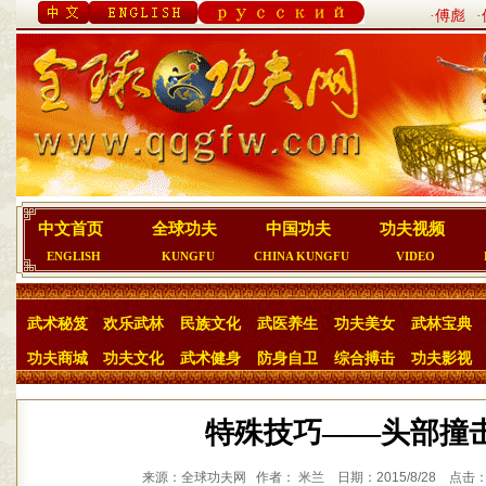
·傅彪
中文首页
全球功夫
中国功夫
功夫视频
ENGLISH
KUNGFU
CHINA KUNGFU
VIDEO
武术秘笈
欢乐武林
民族文化
武医养生
功夫美女
武林宝典
功夫商城
功夫文化
武术健身
防身自卫
综合搏击
功夫影视
特殊技巧——头部撞
来源：全球功夫网 作者： 米兰 日期：2015/8/28 点击：