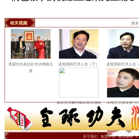
相关视频
更多
美国功夫杂志社专访傅彪主
孟宪琪的艺术人生（下）
孟宪琪的艺术人生
席
喜剧导演董绍鹏做客全球电
中国武术圆美国“功
视台
关于我们
|
免责声明
|
会员服务
|