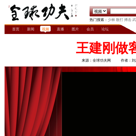
热门搜索：
少林
散打
搏击
武
首页
新闻
视频
直播
图片
会员
论坛
王建刚做
来源：全球功夫网
作者：刘