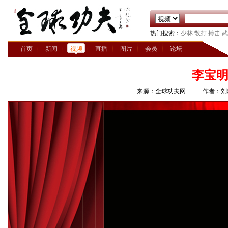
热门搜索：
少林
散打
搏击
武
首页
新闻
视频
直播
图片
会员
论坛
李宝明
来源：全球功夫网
作者：刘