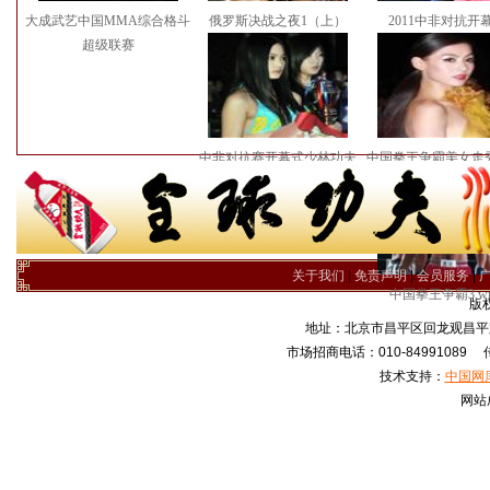
大成武艺中国MMA综合格斗
俄罗斯决战之夜1（上）
2011中非对抗开
超级联赛
中非对抗赛开幕式少林功夫
中国拳王争霸美女走秀
表演
关于我们
|
免责声明
|
会员服务
|
中国拳王争霸3.w
版
地址：北京市昌平区回龙观昌平路
市场招商电话：010-84991089 传真
技术支持：
中国网
网站