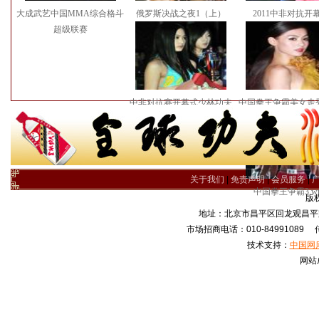
大成武艺中国MMA综合格斗
俄罗斯决战之夜1（上）
2011中非对抗开
超级联赛
中非对抗赛开幕式少林功夫
中国拳王争霸美女走秀
表演
关于我们
|
免责声明
|
会员服务
|
中国拳王争霸3.w
版
地址：北京市昌平区回龙观昌平路
市场招商电话：010-84991089 传真
技术支持：
中国网
网站