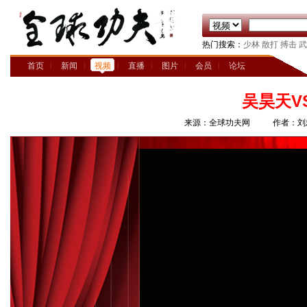
热门搜索：
少林
散打
搏击
武
首页
新闻
视频
直播
图片
会员
论坛
吴昊天V
来源：全球功夫网
作者：刘