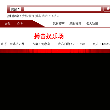
热门搜索：
少林
散打
搏击
武术
KO
功夫
会员
论坛
武林赛事
精彩视频
名人访谈
搏击娱乐场
来源：全球功夫网
作者：刘忠喜
发布日期：2011/8/9
点击：1844