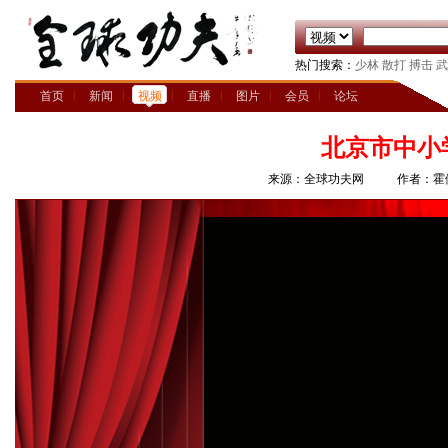
热门搜索：
少林
散打
搏击
武
首页
新闻
视频
直播
图片
会员
论坛
北京市中小
来源：全球功夫网
作者：霍