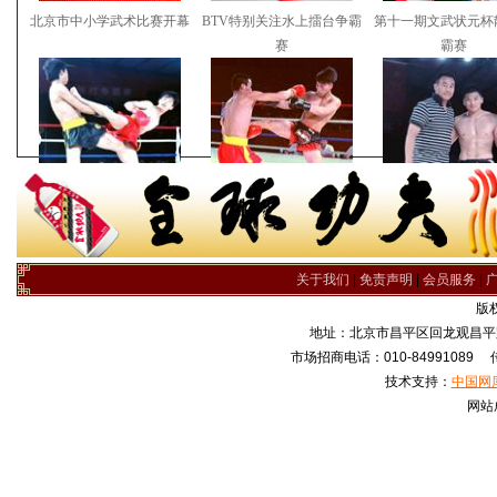
北京市中小学武术比赛开幕
BTV特别关注水上擂台争霸
第十一期文武状元杯
赛
霸赛
第十期文武状元杯散打争霸
第九期文武状元杯散打争霸
第八期文武状元杯散
赛
赛
赛
关于我们
|
免责声明
|
会员服务
|
版
地址：北京市昌平区回龙观昌平路
市场招商电话：010-84991089 传真
技术支持：
中国网
网站