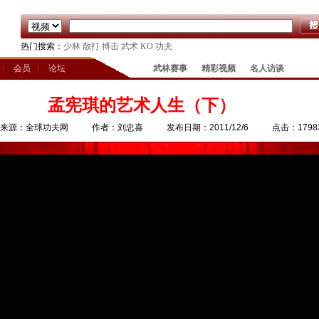
热门搜索：
少林
散打
搏击
武术
KO
功夫
会员
论坛
武林赛事
精彩视频
名人访谈
孟宪琪的艺术人生（下）
来源：全球功夫网
作者：刘忠喜
发布日期：2011/12/6
点击：1798