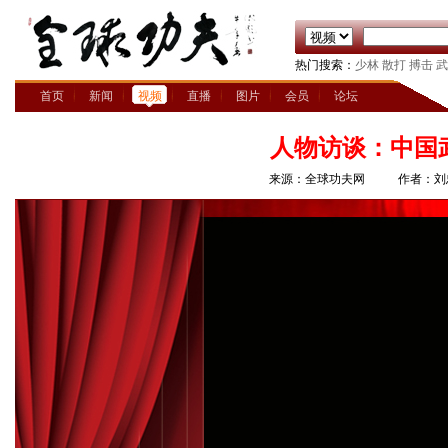
热门搜索：
少林
散打
搏击
武
首页
新闻
视频
直播
图片
会员
论坛
人物访谈：中国
来源：全球功夫网
作者：刘