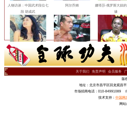
人物访谈：中国武术段位七
阿尔乔姆
娜塔莎-俄罗斯大妞
段 胡成武
缘
灵动的画家 王晓燕
郭乙博的传奇故事
少林师兄弟同贺网站
台上线
关于我们
|
免责声明
|
会员服务
|
版
地址：北京市昌平区回龙观昌平路
市场招商电话：010-84991089 传真
技术支持：
中国网
网站