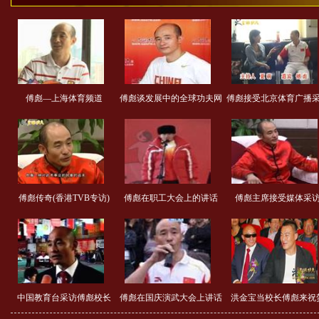
傅彪—上海体育频道
傅彪谈发展中的全球功夫网
傅彪接受北京体育广播
傅彪传奇(香港TVB专访)
傅彪在职工大会上的讲话
傅彪主席接受媒体采
中国教育台采访傅彪校长
傅彪在国庆演武大会上讲话
洪金宝当校长傅彪来祝