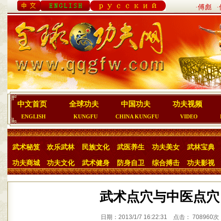
·傅彪
中文首页
全球功夫
中国功夫
功夫视频
ENGLISH
KUNGFU
CHINA KUNGFU
VIDEO
武术秘笈
欢乐武林
民族文化
武医养生
功夫美女
武林宝典
功夫商城
功夫文化
武术健身
防身自卫
综合搏击
功夫影视
武术点穴与中医点穴
日期：2013/1/7 16:22:31 点击： 708960