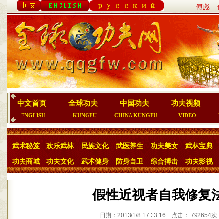
·傅彪
中文首页
全球功夫
中国功夫
功夫视频
ENGLISH
KUNGFU
CHINA KUNGFU
VIDEO
武术秘笈
欢乐武林
民族文化
武医养生
功夫美女
武林宝典
功夫商城
功夫文化
武术健身
防身自卫
综合搏击
功夫影视
假性近视者自我修复
日期：2013/1/8 17:33:16 点击： 792654