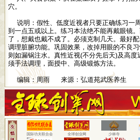
穴。
说明：假性、低度近视者只要正确练习一
到一点五或以上。练习本法绝不能再戴眼镜。
了，想戴也戴不成了。必须克制几天。最好配
调理脏腑功能。巩固效果，改掉用眼的不良习
则如漏锅注水。真性近视(不分先后天)及高度
须手法调理，面授中、高级锻炼方法。
编辑：周雨 来源：弘道苑武医养生
国际功夫联合会
全球创业网
少林寺