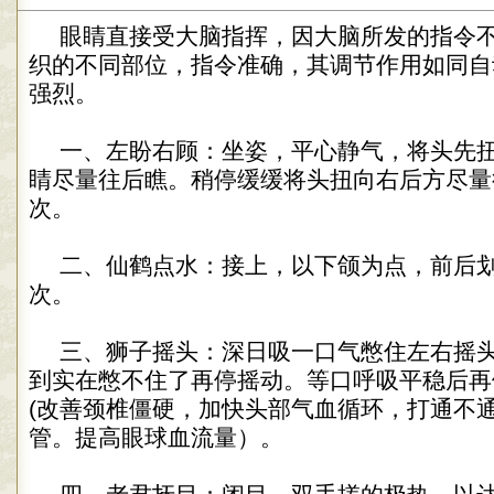
眼睛直接受大脑指挥，因大脑所发的指令
织的不同部位，指令准确，其调节作用如同自
强烈。
一、左盼右顾：坐姿，平心静气，将头先
睛尽量往后瞧。稍停缓缓将头扭向右后方尽量
次。
二、仙鹤点水：接上，以下颌为点，前后
次。
三、狮子摇头：深日吸一口气憋住左右摇
到实在憋不住了再停摇动。等口呼吸平稳后再
(改善颈椎僵硬，加快头部气血循环，打通不
管。提高眼球血流量）。