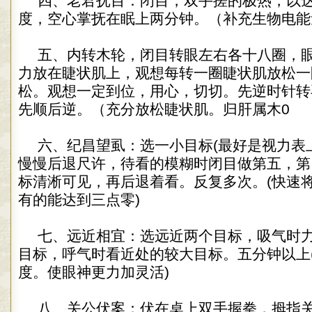
四、老君抚目：闭目，双手搓的极热，以
度，空心掌抚在眠上两分钟。（补充生物电能
五、内转木轮，闭目转眼左右各十八圈，
力放在睫状肌上，观想每转一圈睫状肌放松一
松。观想一定到位，用心，切切。先逆时针转
先顺后逆。（充分放松睫状肌。归肝属木0
六、纪昌望虱：选一小目标(最好是视力表
慢慢后退尺许，待看的模糊时闭目做第五，第
标清淅可见，再后退着看。反复多次。(快速
有的能达到三点零)
七、远近相宜：选远近两个目标，吸气时
目标，呼气时看近处的较大目标。五分钟以上
度。使眼神更力加灵活)
八、关公伏案：伏在桌上双手握拳，拇指