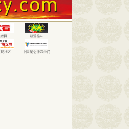
武者网
融道格斗
龙观社区
中国昆仑派武学门