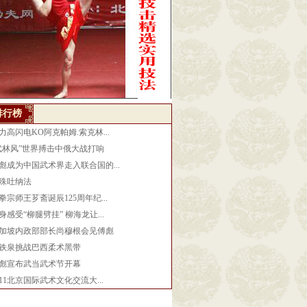
排行榜
力高闪电KO阿克帕姆.索克林...
武林风”世界搏击中俄大战打响
彪成为中国武术界走入联合国的...
殊吐纳法
拳宗师王芗斋诞辰125周年纪...
身感受“柳腿劈挂” 柳海龙让...
加坡内政部部长尚穆根会见傅彪
铁泉挑战巴西柔术黑带
彪宣布武当武术节开幕
011北京国际武术文化交流大...