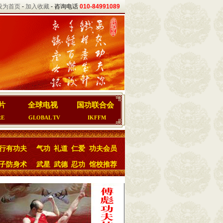
设为首页
-
加入收藏
- 咨询电话
010-84991089
片
全球电视
国功联合会
RE
GLOBAL TV
IKFFM
行有功夫
气功
礼道
仁爱
功夫会员
子防身术
武星
武德
忍功
馆校推荐