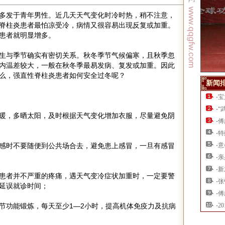
多发于青年男性。近几天天气变化时冷时热，稍不注意，
脊柱炎患者最怕凉受冷，病情又很容易出现反复或加重。
患者就明显增多。
生与季节确实有密切关系。秋冬季节气候偏寒，且秋季忽
内温差较大，一般在秋冬季最易发病、复发或加重。因此
么，强直性脊柱炎患者如何安全过冬呢？
新闻
·
宝
·
“
暖，多晒太阳，及时根据天气变化增加衣服，尽量避免阴
·
傅
·
特
感时不要随便到公共场合去，避免患上感冒，一旦有感冒
·
意
·
亲
·
新
患者并不严重的疼痛，遇天气变冷症状加重时，一定要警
·
张
延误就诊时间；
·
傅
节功能锻炼，每天至少1—2小时，提高机体免疫力及抗病
·
2