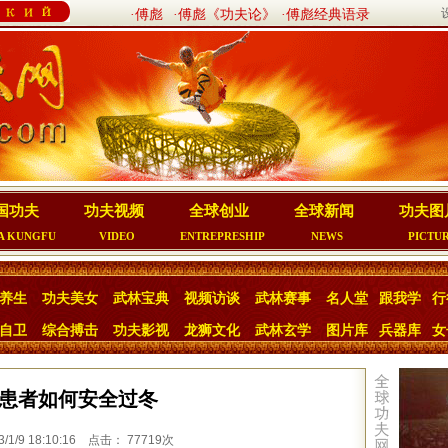
·傅彪
·傅彪《功夫论》
·傅彪经典语录
国功夫
功夫视频
全球创业
全球新闻
功夫图
A KUNGFU
VIDEO
ENTREPRESHIP
NEWS
PICTU
养生
功夫美女
武林宝典
视频访谈
武林赛事
名人堂
跟我学
行
自卫
综合搏击
功夫影视
龙狮文化
武林玄学
图片库
兵器库
女
患者如何安全过冬
1/9 18:10:16 点击： 77719次