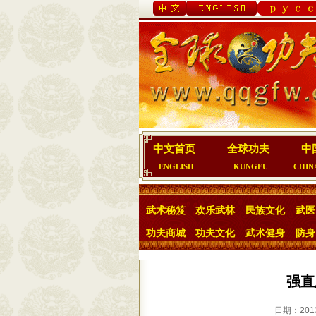
中文首页
全球功夫
中
ENGLISH
KUNGFU
CHIN
武术秘笈
欢乐武林
民族文化
武医
功夫商城
功夫文化
武术健身
防身
强直
日期：2013/