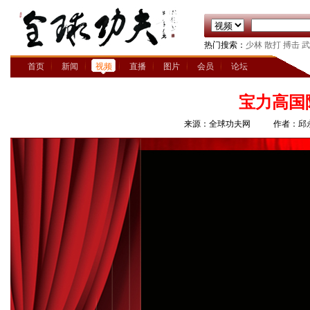
热门搜索：
少林
散打
搏击
武
首页
新闻
视频
直播
图片
会员
论坛
宝力高国
来源：全球功夫网
作者：邱