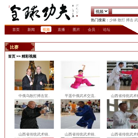
热门搜索：
少林
散打
搏击
武
首页
新闻
视频
直播
图片
会员
论坛
比赛
首页
>>
精彩视频
中俄乌散打搏击宣..
平遥中俄武术交流..
山西省传统武术锦
山西省传统武术锦..
山西省传统武术锦..
山西省传统武术锦