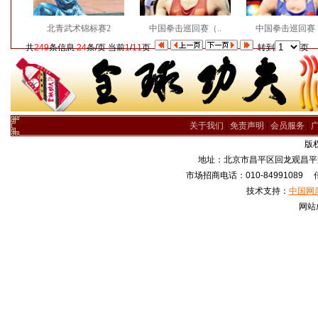
北青武术锦标赛2
中国拳击巡回赛（..
中国拳击巡回赛（
共
249
条信息
24
条/页 当前
1
/
11
页
转到
页
关于我们
|
免责声明
|
会员服务
|
版
地址：北京市昌平区回龙观昌平路
市场招商电话：010-84991089 传真
技术支持：
中国网
网站