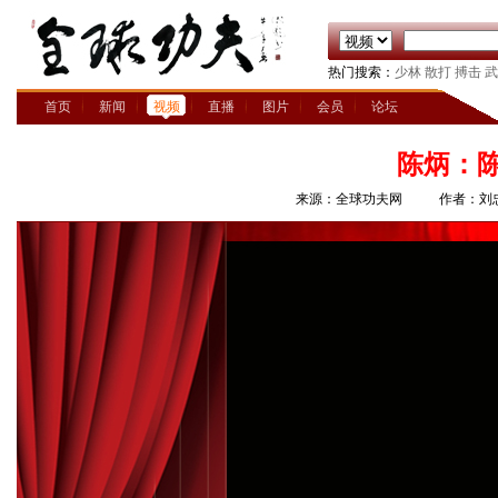
热门搜索：
少林
散打
搏击
武
首页
新闻
视频
直播
图片
会员
论坛
陈炳：
来源：全球功夫网
作者：刘