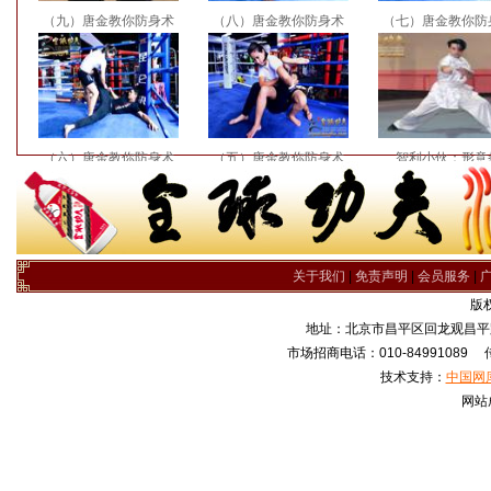
（九）唐金教你防身术
（八）唐金教你防身术
（七）唐金教你防
（六）唐金教你防身术
（五）唐金教你防身术
智利小伙：形意
关于我们
|
免责声明
|
会员服务
|
版
地址：北京市昌平区回龙观昌平路
市场招商电话：010-84991089 传真
技术支持：
中国网
网站