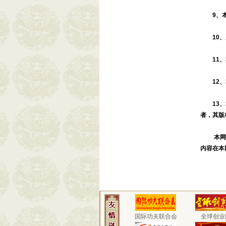
9、
10
11
12
13
者，其版
本网
内容在本
国际功夫联合会
全球创业