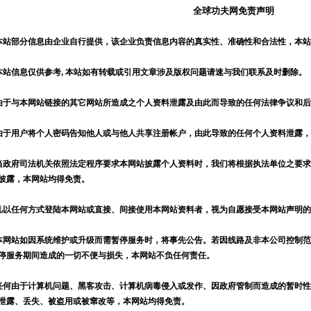
全球功夫网免责声明
本站部分信息由企业自行提供，该企业负责信息内容的真实性、准确性和合法性，本
本站信息仅供参考, 本站如有转载或引用文章涉及版权问题请速与我们联系及时删除。
由于与本网站链接的其它网站所造成之个人资料泄露及由此而导致的任何法律争议和
由于用户将个人密码告知他人或与他人共享注册帐户，由此导致的任何个人资料泄露
当政府司法机关依照法定程序要求本网站披露个人资料时，我们将根据执法单位之要
披露，本网站均得免责。
凡以任何方式登陆本网站或直接、间接使用本网站资料者，视为自愿接受本网站声明
本网站如因系统维护或升级而需暂停服务时，将事先公告。若因线路及非本公司控制
停服务期间造成的一切不便与损失，本网站不负任何责任。
任何由于计算机问题、黑客攻击、计算机病毒侵入或发作、因政府管制而造成的暂时
泄露、丢失、被盗用或被窜改等，本网站均得免责。