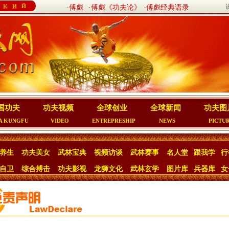
·傅彪
·傅彪《功夫论》
·傅彪经典语录
国功夫
功夫视频
全球创业
全球新闻
功夫图
A KUNGFU
VIDEO
ENTREPRESHIP
NEWS
PICTU
养生
功夫美女
武林宝典
视频访谈
武林赛事
名人堂
跟我学
行
自卫
综合搏击
功夫影视
龙狮文化
武林玄学
图片库
兵器库
女