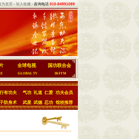
设为首页
-
加入收藏
- 咨询电话
010-84991089
片
全球电视
国功联合会
RE
GLOBAL TV
IKFFM
行有功夫
气功
礼道
仁爱
功夫会员
子防身术
武星
武德
忍功
馆校推荐