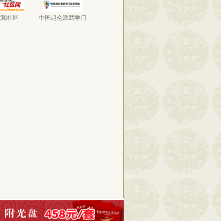
龙观社区
中国昆仑派武学门