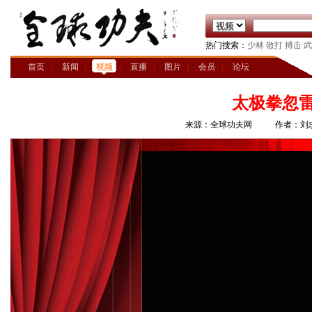
热门搜索：
少林
散打
搏击
武
首页
新闻
视频
直播
图片
会员
论坛
太极拳忽
来源：全球功夫网
作者：刘