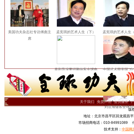
美国功夫杂志社专访傅彪主
孟宪琪的艺术人生（下）
孟宪琪的艺术人生
席
喜剧导演董绍鹏做客全球电
中国武术圆美国“功
视台
关于我们
|
免责声明
|
会员服务
|
刘世海做客全球功
版
地址：北京市昌平区回龙观昌平路
市场招商电话：010-84991089 传真
技术支持：
中国网