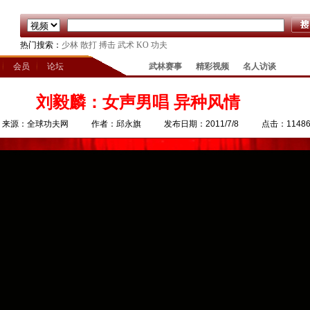
热门搜索：
少林
散打
搏击
武术
KO
功夫
会员
论坛
武林赛事
精彩视频
名人访谈
刘毅麟：女声男唱 异种风情
来源：全球功夫网
作者：邱永旗
发布日期：2011/7/8
点击：1148