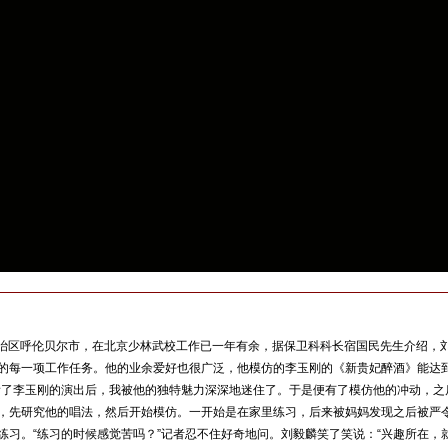
区呼伦贝尔市，在北京少林武校工作已一年有余，据保卫科科长宿国民先生介绍，
的每一项工作任务。他的业余爱好也很广泛，他模仿的李玉刚的《新贵妃醉酒》能达
看了李玉刚的演出后，我被他的独特魅力深深地迷住了。于是便有了模仿他的冲动，之
，先研究他的唱法，然后开始模仿。一开始是在家里练习，后来被妈妈发现之后被严
练习。“练习的时候感觉苦吗？”记者忍不住好奇地问。刘毅麟笑了笑说：“兴趣所在，