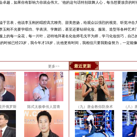
会卓越，如果你有影响力你就会伟大。’他的这句话特别鼓舞人心，每当想要放弃的时
于言表，他说李玉刚的唱腔高亢嘹亮、甜美悠扬，给观众以强烈的视觉、听觉冲击力
李玉刚不光要学唱功、学表演、学舞蹈，甚至还要钻研化妆、服装、造型等各种艺术
服上的每一朵花，每一片叶，还特地拜著名化妆师毛戈平为师，学习化妆技巧，自己
蹈的时候已经23岁，我今年才19岁，比他更有时间，我相信只要我勤奋努力，一定能
最近更新
更多>>
花开俄罗斯
陈式太极拳传人苗青
（九）唐金教你防身术
（八）