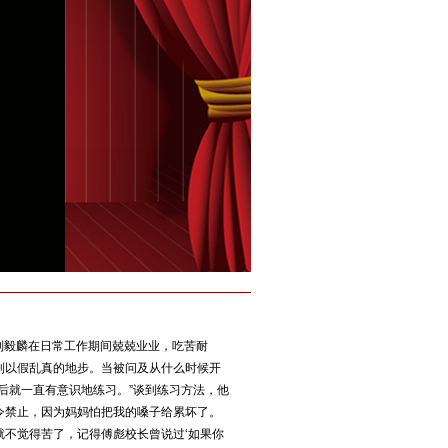
刘毅麟在日常工作期间兢兢业业，吃苦耐
到以假乱真的地步。当被问及从什么时候开
后就一直有意识地练习。”谈到练习方法，他
令禁止，因为妈妈怕把我的嗓子给累坏了。
就不觉得苦了，记得傅彪校长曾说过‘如果你