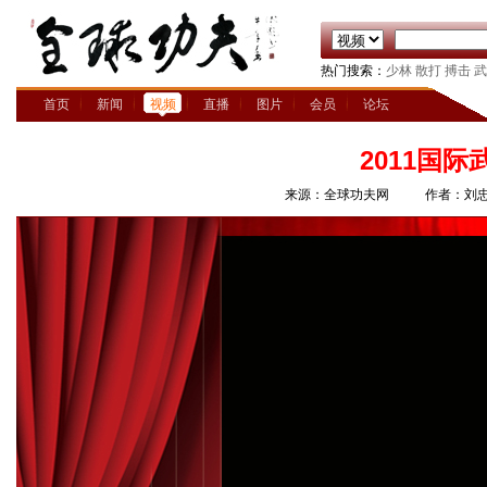
热门搜索：
少林
散打
搏击
武
首页
新闻
视频
直播
图片
会员
论坛
2011国
来源：全球功夫网
作者：刘